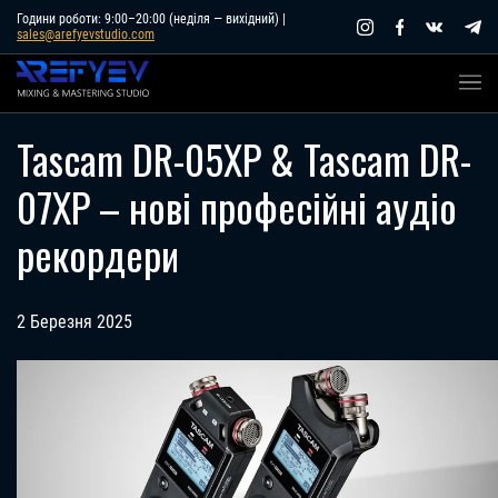
Skip
Години роботи: 9:00–20:00 (неділя — вихідний) |
sales@arefyevstudio.com
to
content
Tascam DR-05XP & Tascam DR-
07XP – нові професійні аудіо
рекордери
2 Березня 2025