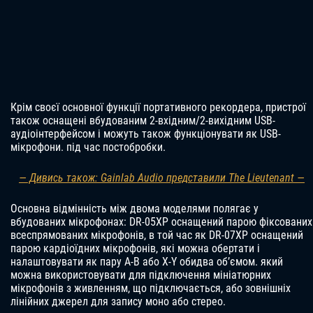
Крім своєї основної функції портативного рекордера, пристрої
також оснащені вбудованим 2-вхідним/2-вихідним USB-
аудіоінтерфейсом і можуть також функціонувати як USB-
мікрофони. під час постобробки.
— Дивись також: Gainlab Audio представили The Lieutenant —
Основна відмінність між двома моделями полягає у
вбудованих мікрофонах: DR-05XP оснащений парою фіксованих
всеспрямованих мікрофонів, в той час як DR-07XP оснащений
парою кардіоїдних мікрофонів, які можна обертати і
налаштовувати як пару A-B або X-Y обидва об’ємом. який
можна використовувати для підключення мініатюрних
мікрофонів з живленням, що підключається, або зовнішніх
лінійних джерел для запису моно або стерео.