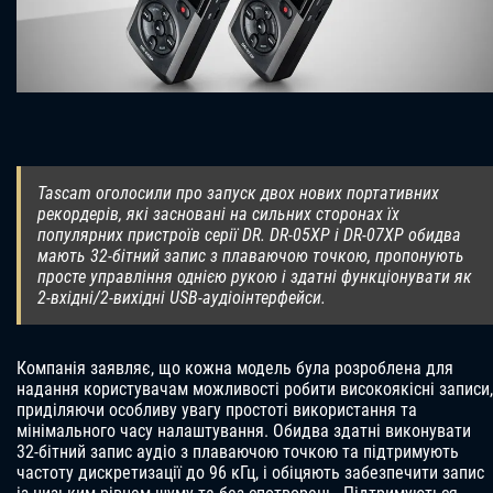
Tascam оголосили про запуск двох нових портативних
рекордерів, які засновані на сильних сторонах їх
популярних пристроїв серії DR. DR-05XP і DR-07XP обидва
мають 32-бітний запис з плаваючою точкою, пропонують
просте управління однією рукою і здатні функціонувати як
2-вхідні/2-вихідні USB-аудіоінтерфейси.
Компанія заявляє, що кожна модель була розроблена для
надання користувачам можливості робити високоякісні записи,
приділяючи особливу увагу простоті використання та
мінімального часу налаштування. Обидва здатні виконувати
32-бітний запис аудіо з плаваючою точкою та підтримують
частоту дискретизації до 96 кГц, і обіцяють забезпечити запис