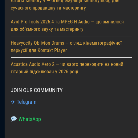
Arturia Memory V — огляд емуляції Memorymoog для
сучасного продакшну та мастерингу
Avid Pro Tools 2026.4 та MPEG-H Audio — що змінилося
для об’ємного звуку та мастерингу
Heavyocity Oblivion Drums — огляд кінематографічної
перкусії для Kontakt Player
Acustica Audio Aero 2 — чи варто переходити на новий
гітарний підсилювач у 2026 році
JOIN OUR COMMUNITY
✈ Telegram
WhatsApp