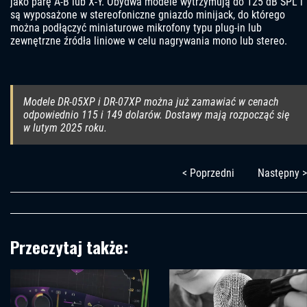
jako parę A-B lub X-Y. Obydwa modele wytrzymują do 125 dB SPL i
są wyposażone w stereofoniczne gniazdo minijack, do którego
można podłączyć miniaturowe mikrofony typu plug-in lub
zewnętrzne źródła liniowe w celu nagrywania mono lub stereo.
Modele DR-05XP i DR-07XP można już zamawiać w cenach
odpowiednio 115 i 149 dolarów. Dostawy mają rozpocząć się
w lutym 2025 roku.
< Poprzedni
Następny >
Przeczytaj także: