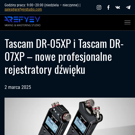
Skip
Godziny pracy: 9:00–20:00 (niedziela – nieczynne) |
sales@arefyevstudio.com
to
content
Tascam DR-05XP i Tascam DR-
07XP – nowe profesjonalne
rejestratory dźwięku
2 marca 2025