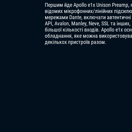
Першим йде Apollo e1x Unison Preamp, 
відомих мікрофонних/лінійних підсилюв
мережами Dante, включати автентичні 
API, Avalon, Manley, Neve, SSL та інши
більшої кількості входів. Apollo e1x о
обладнання, яке можна використовуват
декількох пристроїв разом.