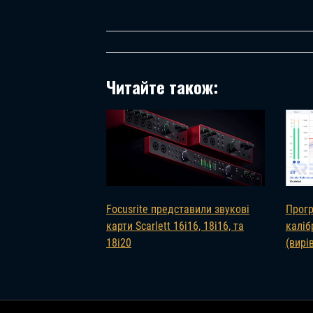
Читайте також:
Focusrite представили звукові
Прогр
карти Scarlett 16i16, 18i16, та
каліб
18i20
(вирі