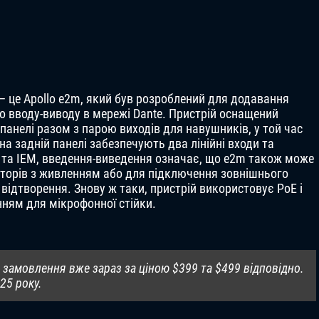
es – це Apollo e2m, який був розроблений для додавання
о вводу-виводу в мережі Dante. Пристрій оснащений
панелі разом з парою виходів для навушників, у той час
а задній панелі забезпечують два лінійні входи та
 та IEM, введення-виведення означає, що e2m також може
торів з живленням або для підключення зовнішнього
 відтворення. Знову ж таки, пристрій використовує PoE і
ням для мікрофонної стійки.
я замовлення вже зараз за ціною $399 та $499 відповідно.
25 року.