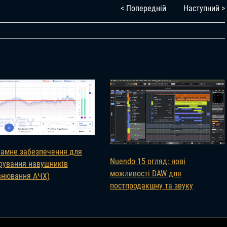
< Попередній
Наступний >
амне забезпечення для
Nuendo 15 огляд: нові
рування навушників
можливості DAW для
внювання AЧХ)
постпродакшну та звуку