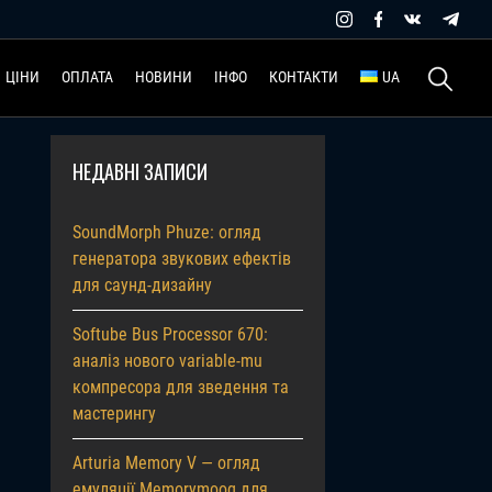
Пошук:
ЦІНИ
ОПЛАТА
НОВИНИ
ІНФО
КОНТАКТИ
UA
НЕДАВНІ ЗАПИСИ
SoundMorph Phuze: огляд
генератора звукових ефектів
для саунд-дизайну
Softube Bus Processor 670:
аналіз нового variable-mu
компресора для зведення та
мастерингу
Arturia Memory V — огляд
емуляції Memorymoog для