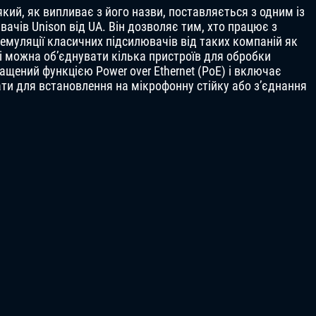
який, як випливає з його назви, поставляється з одним із
ачів Unison від UA. Він дозволяє тим, хто працює з
емуляції класичних підсилювачів від таких компаній як
х, і можна об’єднувати кілька пристроїв для обробки
снащений функцією Power over Ethernet (PoE) і включає
и для встановлення на мікрофонну стійку або з’єднання