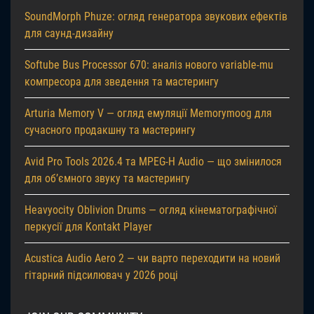
SoundMorph Phuze: огляд генератора звукових ефектів
для саунд-дизайну
Softube Bus Processor 670: аналіз нового variable-mu
компресора для зведення та мастерингу
Arturia Memory V — огляд емуляції Memorymoog для
сучасного продакшну та мастерингу
Avid Pro Tools 2026.4 та MPEG-H Audio — що змінилося
для об’ємного звуку та мастерингу
Heavyocity Oblivion Drums — огляд кінематографічної
перкусії для Kontakt Player
Acustica Audio Aero 2 — чи варто переходити на новий
гітарний підсилювач у 2026 році