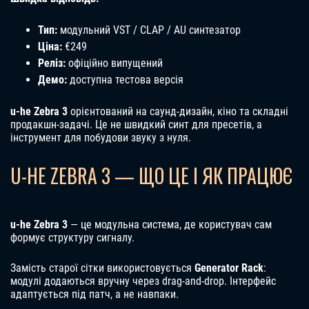
Тип:
модульний VST / CLAP / AU синтезатор
Ціна:
€249
Реліз:
офіційно випущений
Демо:
доступна тестова версія
u-he Zebra 3
орієнтований на саунд-дизайн, кіно та складні
продакшн-задачі. Це не швидкий синт для пресетів, а
інструмент для побудови звуку з нуля.
U-HE ZEBRA 3 — ЩО ЦЕ І ЯК ПРАЦЮЄ
u-he Zebra 3
— це модульна система, де користувач сам
формує структуру сигналу.
Замість старої сітки використовується
Generator Rack
:
модулі додаються вручну через drag-and-drop. Інтерфейс
адаптується під патч, а не навпаки.