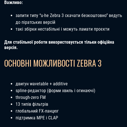
Важливо:
запити типу “u-he Zebra 3 скачати безкоштовно” ведуть
до піратських версій
такі збірки нестабільні і можуть ламати проєкти
Для стабільної роботи використовується тільки офіційна
версія.
ОСНОВНІ МОЖЛИВОСТІ ZEBRA 3
двигун wavetable + additive
spline-редактор (форми хвиль і огинаючі)
through-zero FM
13 типів фільтрів
глобальний FX-ланцюг
підтримка MPE і CLAP