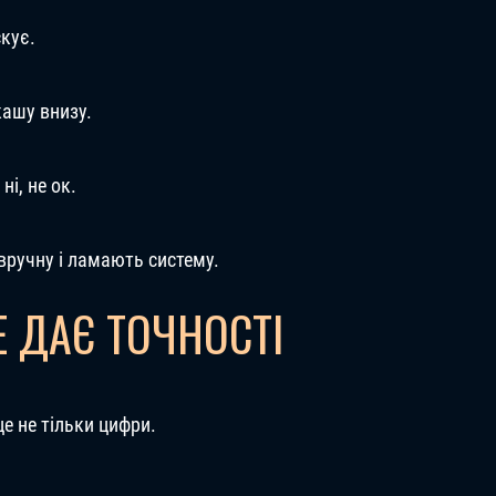
скує.
кашу внизу.
 ні, не ок.
вручну і ламають систему.
 ДАЄ ТОЧНОСТІ
е не тільки цифри.