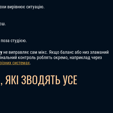
рохи вирівнює ситуацію.
єш.
 поза студією.
гу
не виправляє сам мікс. Якщо баланс або низ зламаний
фінальний контроль роблять окремо, наприклад через
різних системах
.
 ЯКІ ЗВОДЯТЬ УСЕ