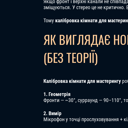
Якщо фронт і верхні канали не співпада
зміщуються. У стерео це не критично. 
Тому
калібровка кімнати для мастерин
ЯК ВИГЛЯДАЄ НО
(БЕЗ ТЕОРІЇ)
Калібровка кімнати для мастерингу
роб
1. Геометрія
Фронти — ~30°, сурраунд — 90–110°, т
2. Вимір
Мікрофон у точці прослуховування + к