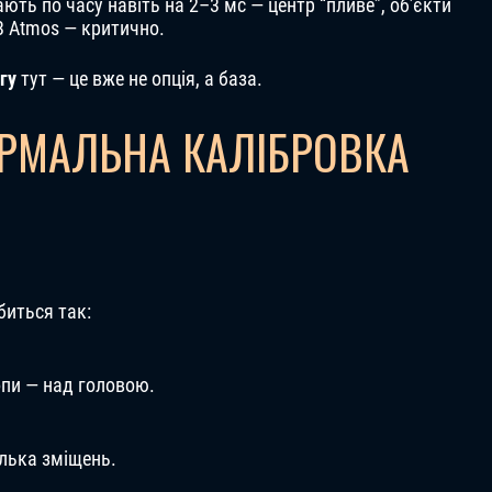
ють по часу навіть на 2–3 мс — центр “пливе”, об’єкти
В Atmos — критично.
гу
тут — це вже не опція, а база.
РМАЛЬНА КАЛІБРОВКА
иться так:
опи — над головою.
ілька зміщень.