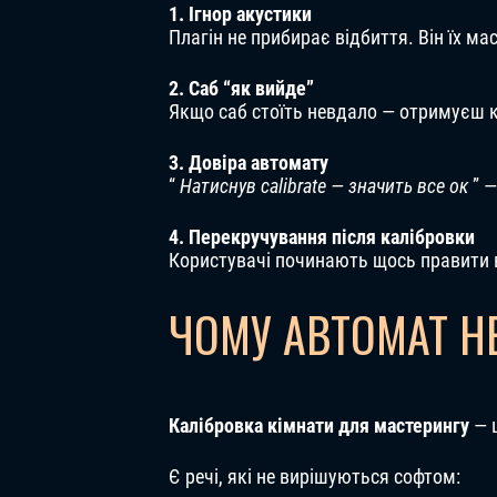
1. Ігнор акустики
Плагін не прибирає відбиття. Він їх ма
2. Саб “як вийде”
Якщо саб стоїть невдало — отримуєш 
3. Довіра автомату
“
Натиснув calibrate — значить все ок
” —
4. Перекручування після калібровки
Користувачі починають щось правити 
ЧОМУ АВТОМАТ НЕ
Калібровка кімнати для мастерингу
— ц
Є речі, які не вирішуються софтом: