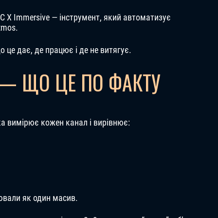
RC X Immersive — інструмент, який автоматизує
tmos.
це дає, де працює і де не витягує.
 — ЩО ЦЕ ПО ФАКТУ
ка вимірює кожен канал і вирівнює:
ювали як один масив.