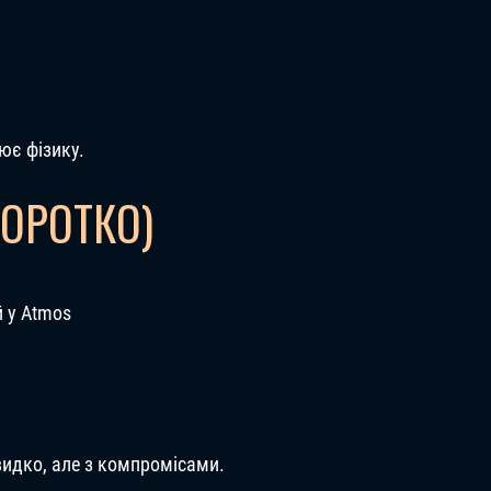
ює фізику.
КОРОТКО)
й у Atmos
видко, але з компромісами.