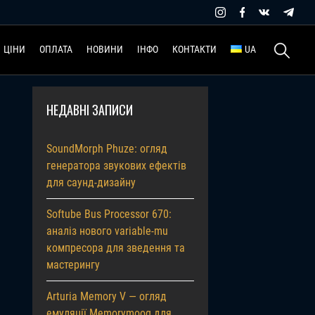
Пошук:
ЦІНИ
ОПЛАТА
НОВИНИ
ІНФО
КОНТАКТИ
UA
НЕДАВНІ ЗАПИСИ
SoundMorph Phuze: огляд
генератора звукових ефектів
для саунд-дизайну
Softube Bus Processor 670:
аналіз нового variable-mu
компресора для зведення та
мастерингу
Arturia Memory V — огляд
емуляції Memorymoog для