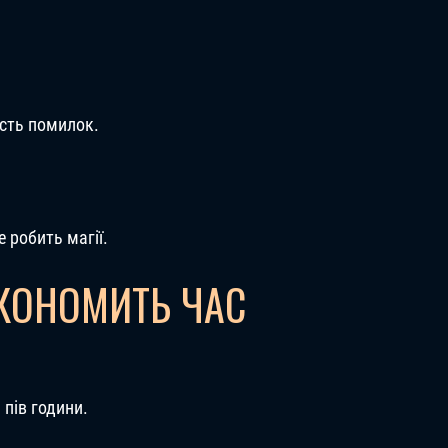
ість помилок.
 робить магії.
ЕКОНОМИТЬ ЧАС
 пів години.