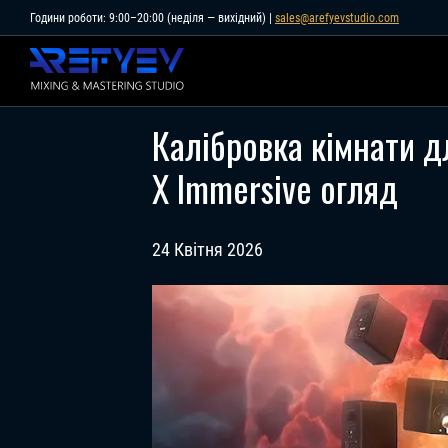
Skip
Години роботи: 9:00–20:00 (неділя — вихідний) |
sales@arefyevstudio.com
to
content
Калібровка кімнати 
X Immersive огляд
24 Квітня 2026