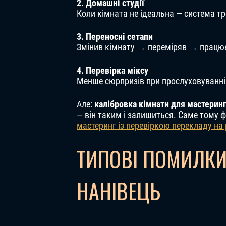
2. Домашні студії
Коли кімната не ідеальна — система т
3. Переносні сетапи
Змінив кімнату → переміряв → працю
4. Перевірка міксу
Менше сюрпризів при прослуховуванні
Але:
калібровка кімнати для мастерин
— він таким і залишиться. Саме тому 
мастеринг із перевіркою перекладу на 
ТИПОВІ ПОМИЛКИ,
НАНІВЕЦЬ