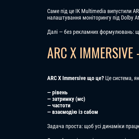
Саме під це IK Multimedia випустили A
налаштування моніторингу під Dolby A
Далі — без рекламних формулювань: що 
ARC X IMMERSIVE
ARC X Immersive що це?
Це система, я
— рівень
— затримку (мс)
— частоти
— взаємодію із сабом
Задача проста: щоб усі динаміки прац