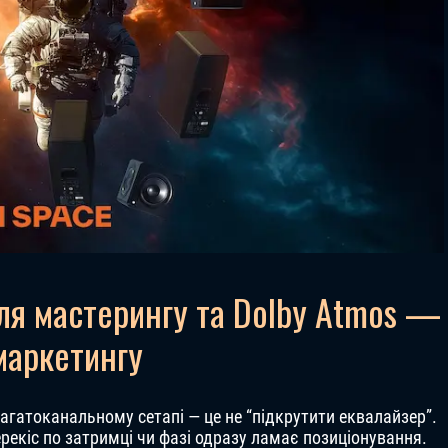
ля мастерингу та Dolby Atmos —
маркетингу
агатоканальному сетапі — це не “підкрутити еквалайзер”.
ерекіс по затримці чи фазі одразу ламає позиціонування.