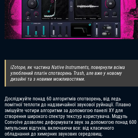
iZotope, як частина Native Instruments, повернули всіма
улюблений плагін спотворень Trash, але вже у новому
дизайні та з новими можливостями.
Досліджуйте понад 60 алгоритмів спотворень, від ледь
помітної теплоти до надзвичайної звукової руйнації. Плавно
змішуйте чотири алгоритми за допомогою панелі XY для
створення широкого спектру текстур користувача. Модуль
Convolve дозволяє деформувати звук за допомогою понад 600
імпульсних відгуків, включаючи все: від класичного
обладнання до химерних звукових середовищ.