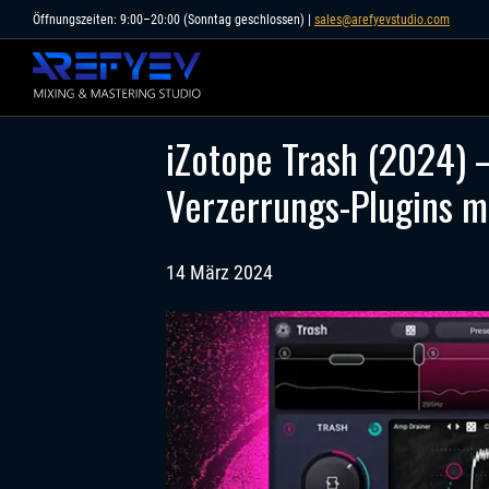
Skip
Öffnungszeiten: 9:00–20:00 (Sonntag geschlossen) |
sales@arefyevstudio.com
to
content
iZotope Trash (2024) 
Verzerrungs-Plugins m
14 März 2024