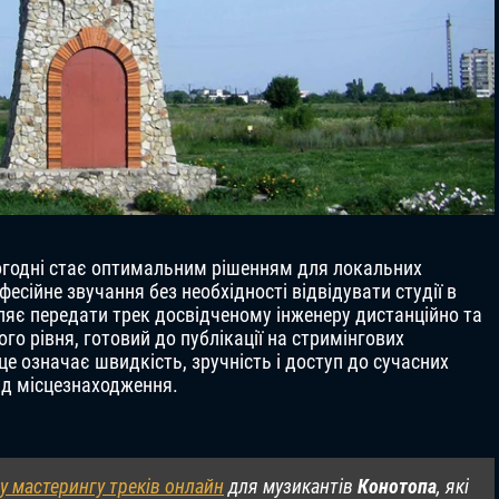
ьогодні стає оптимальним рішенням для локальних
есійне звучання без необхідності відвідувати студії в
ляє передати трек досвідченому інженеру дистанційно та
го рівня, готовий до публікації на стримінгових
це означає швидкість, зручність і доступ до сучасних
ід місцезнаходження.
у мастерингу треків онлайн
для музикантів
Конотопа
, які