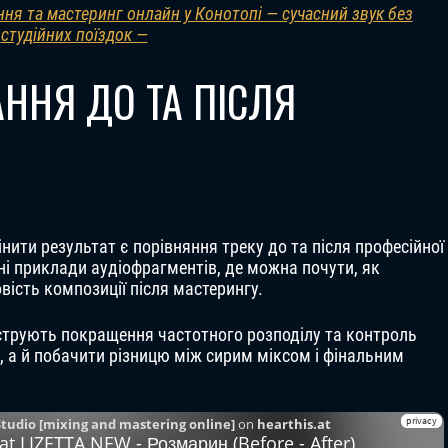
ня та мастеринг онлайн у Конотопі — сучасний звук без
студійних поїздок —
ННЯ ДО ТА ПІСЛЯ
нити результат є порівняння треку до та після професійної
ені приклади аудіофрагментів, де можна почути, як
вість композиції після мастерингу.
струють покращення частотного розподілу та контроль
, а й побачити різницю між сирим міксом і фінальним