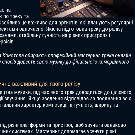
ас на
 по треку та
Особливо це важливо для артистів, які планують регулярні
єктами одночасно. Якісна підготовка треку до релізу
ачами, стабільну гучність на різних пристроях і
рвісів.
із Конотопа обирають професійний мастеринг трека онлайн
й спосіб довести свою музику до фінального комерційного
ично важливий для твого релізу
тва музики, під час якого трек доводиться до цілісного,
ії звучання. Якщо зведення відповідає за поєднання всіх
гальний характер композиції, її гучність, ширину та
під різні платформи та пристрої, щоб звучати однаково
тичних системах. Мастеринг допомагає усунути різкі