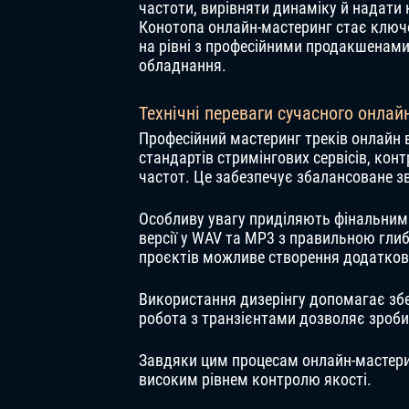
частоти, вирівняти динаміку й надати 
Конотопа онлайн-мастеринг стає ключо
на рівні з професійними продакшенами 
обладнання.
Технічні переваги сучасного онлай
Професійний мастеринг треків онлайн 
стандартів стримінгових сервісів, кон
частот. Це забезпечує збалансоване з
Особливу увагу приділяють фінальним 
версії у WAV та MP3 з правильною гли
проєктів можливе створення додаткови
Використання дизерінгу допомагає збер
робота з транзієнтами дозволяє зробит
Завдяки цим процесам онлайн-мастери
високим рівнем контролю якості.