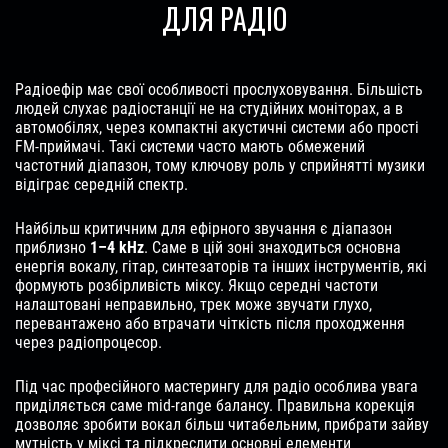
ДЛЯ РАДІО
Радіоефір має свої особливості прослуховування. Більшість
людей слухає радіостанції не на студійних моніторах, а в
автомобілях, через компактні акустичні системи або прості
FM-приймачі. Такі системи часто мають обмежений
частотний діапазон, тому ключову роль у сприйнятті музики
відіграє середній спектр.
Найбільш критичним для ефірного звучання є діапазон
приблизно
1–4 kHz
. Саме в цій зоні знаходиться основна
енергія вокалу, гітар, синтезаторів та інших інструментів, які
формують розбірливість міксу. Якщо середні частоти
налаштовані неправильно, трек може звучати глухо,
перевантажено або втрачати чіткість після проходження
через радіопроцесор.
Під час професійного мастерингу для радіо особлива увага
приділяється саме mid-range балансу. Правильна корекція
дозволяє зробити вокал більш читабельним, прибрати зайву
мутність у міксі та підкреслити основні елементи