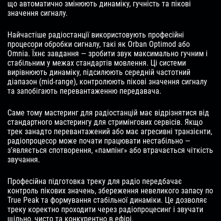
що автоматично змінюють динаміку, гучність та пікові
значення сигналу.
Найчастіше радіостанції використовують професійні
процесори обробки сигналу, такі як Orban Optimod або
Omnia. Їхнє завдання — зробити звук максимально гучним і
стабільним у межах стандартів мовлення. Ці системи
вирівнюють динаміку, підсилюють середній частотний
діапазон (mid-range), контролюють пікові значення сигналу
та запобігають перевантаженню передавача.
Саме тому мастеринг для радіостанцій має відрізнятися від
стандартного мастерингу для стримінгових сервісів. Якщо
трек занадто перевантажений або має агресивні транзієнти,
радіопроцесор може почати працювати нестабільно —
з’являється спотворення, «пампінг» або втрачається чіткість
звучання.
Професійна підготовка треку для радіо передбачає
контроль пікових значень, збереження невеликого запасу по
True Peak та формування стабільної динаміки. Це дозволяє
треку коректно проходити через радіопроцесинг і звучати
щільно, чисто та конкурентно в ефірі.