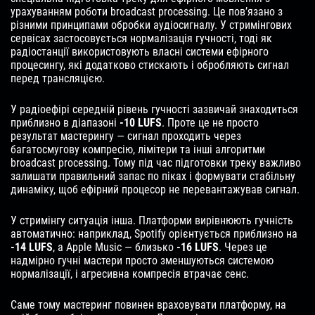
урахуванням роботи broadcast processing. Це пов’язано з
різними принципами обробки аудіосигналу. У стримінгових
сервісах застосовується нормалізація гучності, тоді як
радіостанції використовують власні системи ефірного
процесингу, які додатково стискають і обробляють сигнал
перед трансляцією.
У радіоефірі середній рівень гучності зазвичай знаходиться
приблизно в діапазоні
-10 LUFS
. Проте це не просто
результат мастерингу — сигнал проходить через
багатосмугову компресію, лімітери та інші алгоритми
broadcast processing. Тому під час підготовки треку важливо
залишати правильний запас по піках і формувати стабільну
динаміку, щоб ефірний процесор не перевантажував сигнал.
У стримінгу ситуація інша. Платформи вирівнюють гучність
автоматично: наприклад, Spotify орієнтується приблизно на
-14 LUFS
, а Apple Music — близько
-16 LUFS
. Через це
надмірно гучні мастери просто зменшуються системою
нормалізації, і агресивна компресія втрачає сенс.
Саме тому мастеринг повинен враховувати платформу, на