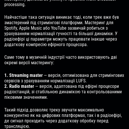
processing.
Найчастіше така ситуація виникає тоді, коли трек вже був
змастерений під стримінгові платформи. Мастеринг для
Spotify, Apple Music або YouTube зазвичай робиться з
урахуванням нормалізації гучності та більшої динаміки. У
радіоефірі ці параметри можуть працювати інакше через
додаткову компресію ефірного процесора.
Саме тому в музичній індустрії часто використовують дві
окремі версії мастерингу:
1️. Streaming master
— версія, оптимізована для стримінгових
сервісів з урахуванням нормалізації LUFS.
2️. Radio master
— версія, адаптована під ефірні процесори
радіостанцій, зі стабільною динамікою та контрольованими
піковими значеннями.
Такий підхід дозволяє треку звучати максимально
конкурентно як на цифрових платформах, так і в радіоефірі,
де сигнал проходить через додаткову обробку перед
трансляцією.