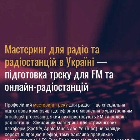
Мастеринг для радіо та
радіостанцій в Україні
—
підготовка треку для FM та
онлайн-радіостанцій
Професійний
мастеринг треку
для радіо — це спеціальна
підготовка композиції до ефірного мовлення з урахуванням
broadcast processing, який використовують FM та онлайн-
радіостанції. Звичайний мастеринг для стримінгових
платформ (Spotify, Apple Music або YouTube) не завжди
коректно працює в ефірі, тому важливо правильно