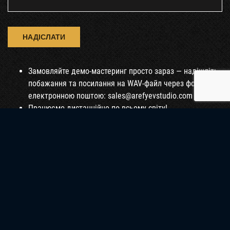
Замовляйте демо-мастеринг просто зараз — надішліть
побажання та посилання на WAV-файл через форму або
електронною поштою: sales@arefyevstudio.com
Працюємо дистанційно по всьому світу!
+38(068)9643131 (
whatsapp
,
telegram
)
ЧИ МОЖНА ВИКОРИСТОВУВАТИ
ТОЙ
САМИЙ МАСТЕРИНГ ДЛЯ РАДІО І