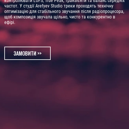
контролювати LUFS, True Peak, транзієнти та баланс середніх
частот. У студії Arefyev Studio треки проходять технічну
оптимізацію для стабільного звучання після радіопроцесора,
щоб композиція звучала щільно, чисто та конкурентно в
ефірі.
ЗАМОВИТИ >>