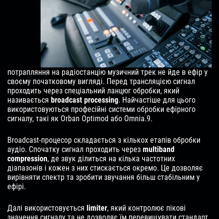
потрапляння на радіостанцію музичний трек не йде в ефір у
своєму початковому вигляді. Перед трансляцією сигнал
проходить через спеціальний ланцюг обробки, який
називається
broadcast processing
. Найчастіше для цього
використовуються професійні системи обробки ефірного
сигналу, такі як Orban Optimod або Omnia.9.
Broadcast-процесор складається з кількох етапів обробки
аудіо. Спочатку сигнал проходить через
multiband
compression
, де звук ділиться на кілька частотних
діапазонів і кожен з них стискається окремо. Це дозволяє
вирівняти спектр та зробити звучання більш стабільним у
ефірі.
Далі використовується
limiter
, який контролює пікові
значення сигналу та не дозволяє їм перевищувати стандарт