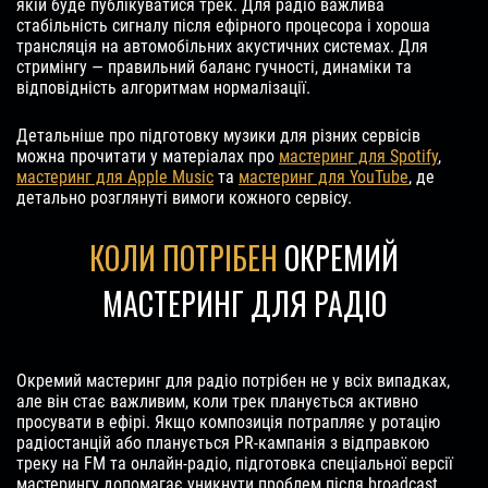
якій буде публікуватися трек. Для радіо важлива
стабільність сигналу після ефірного процесора і хороша
трансляція на автомобільних акустичних системах. Для
стримінгу — правильний баланс гучності, динаміки та
відповідність алгоритмам нормалізації.
Детальніше про підготовку музики для різних сервісів
можна прочитати у матеріалах про
мастеринг для Spotify
,
мастеринг для Apple Music
та
мастеринг для YouTube
, де
детально розглянуті вимоги кожного сервісу.
КОЛИ ПОТРІБЕН
ОКРЕМИЙ
МАСТЕРИНГ ДЛЯ РАДІО
Окремий мастеринг для радіо потрібен не у всіх випадках,
але він стає важливим, коли трек планується активно
просувати в ефірі. Якщо композиція потрапляє у ротацію
радіостанцій або планується PR-кампанія з відправкою
треку на FM та онлайн-радіо, підготовка спеціальної версії
мастерингу допомагає уникнути проблем після broadcast