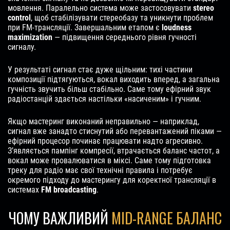
мовлення. Паралельно система може застосовувати
stereo
control
, щоб стабілізувати стереобазу та уникнути проблем
при FM-трансляції. Завершальним етапом є
loudness
maximization
— підвищення середнього рівня гучності
сигналу.
У результаті сигнал стає дуже щільним: тихі частини
композиції підтягуються, вокал виходить вперед, а загальна
гучність звучить більш стабільно. Саме тому ефірний звук
радіостанцій здається настільки «насиченим» і гучним.
Якщо мастеринг виконаний неправильно — наприклад,
сигнал вже занадто стиснутий або перевантажений піками —
ефірний процесор починає працювати надто агресивно.
З’являється пампінг компресії, втрачається баланс частот, а
вокал може провалюватися в міксі. Саме тому підготовка
треку для радіо має свої технічні правила і потребує
окремого підходу до мастерингу для коректної трансляції в
системах
FM broadcasting
.
ЧОМУ ВАЖЛИВИЙ
MID-RANGE БАЛАНС