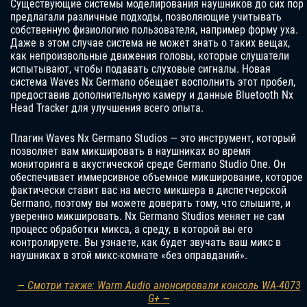
Существующие системы моделирования наушников до сих пор
предлагали различные подходы, позволяющие учитывать
собственную физиологию пользователя, например форму уха.
Даже в этом случае система не может знать о таких вещах,
как непроизвольные движения головы, которые слушатели
испытывают, чтобы подавать слуховые сигналы. Новая
система Waves Nx Germano обещает восполнить этот пробел,
предоставив дополнительную камеру и данные Bluetooth Nx
Head Tracker для улучшения всего опыта.
Плагин Waves Nx Germano Studios — это инструмент, который
позволяет вам микшировать в наушниках во время
мониторинга в акустической среде Germano Studio One. Он
обеспечивает иммерсивное объемное микширование, которое
фактически ставит вас на место микшера в диспетчерской
Germano, поэтому вы можете доверять тому, что слышите, и
уверенно микшировать. Nx Germano Studios меняет не сам
процесс обработки микса, а среду, в которой вы его
контролируете. Вы узнаете, как будет звучать ваш микс в
наушниках в этой микс-комнате «без оправданий».
— Смотри также: Warm Audio анонсировали консоль WA-4073
G+ —