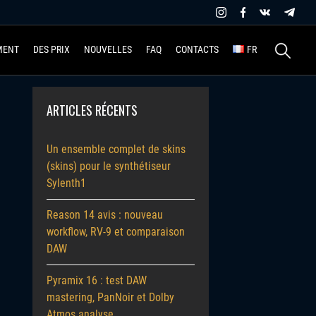
Recherche
MENT
DES PRIX
NOUVELLES
FAQ
CONTACTS
FR
ARTICLES RÉCENTS
Un ensemble complet de skins
(skins) pour le synthétiseur
Sylenth1
Reason 14 avis : nouveau
workflow, RV-9 et comparaison
DAW
Pyramix 16 : test DAW
mastering, PanNoir et Dolby
Atmos analyse