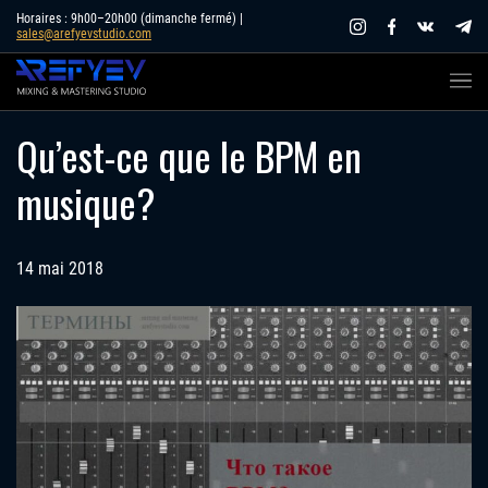
Skip
Horaires : 9h00–20h00 (dimanche fermé) |
sales@arefyevstudio.com
to
content
Qu’est-ce que le BPM en
musique?
14 mai 2018