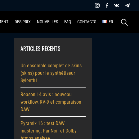
Recherche
MENT
DES PRIX
NOUVELLES
FAQ
CONTACTS
FR
ARTICLES RÉCENTS
Un ensemble complet de skins
(skins) pour le synthétiseur
Sylenth1
Reason 14 avis : nouveau
workflow, RV-9 et comparaison
DAW
Pyramix 16 : test DAW
mastering, PanNoir et Dolby
Atmos analyse