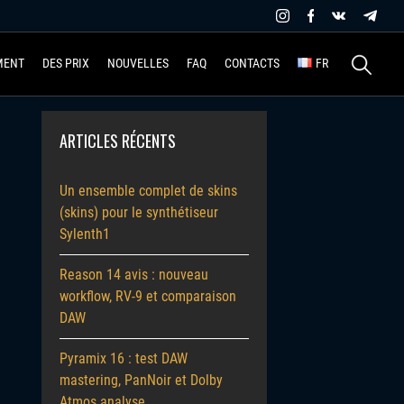
Recherche
MENT
DES PRIX
NOUVELLES
FAQ
CONTACTS
FR
ARTICLES RÉCENTS
Un ensemble complet de skins
(skins) pour le synthétiseur
Sylenth1
Reason 14 avis : nouveau
workflow, RV-9 et comparaison
DAW
Pyramix 16 : test DAW
mastering, PanNoir et Dolby
Atmos analyse