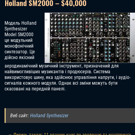
Holland SM2000 – $40,000
Модель Holland
Synthesizer
Model SM2000
це модульний
монофонічний
синтезатор. Це
дійсно якісний
аеродинамічний музичний інструмент, призначений для
найвимогливіших музикантів і продюсерів. Система
використовує шину, яка здійснює управління напруги, і аудіо-
сигналів кожного модуля. Однак всі зміни можуть бути
скасовані на передній панелі.
Веб сайт:
Holland Synthesizer
— Дивись також: 11 кращих книг по зведенню та мастерингу