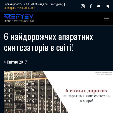
Skip
Години роботи: 9:00–20:00 (неділя — вихідний) |
sales@arefyevstudio.com
to
content
6 найдорожчих апаратних
синтезаторів в світі!
4 Квітня 2017