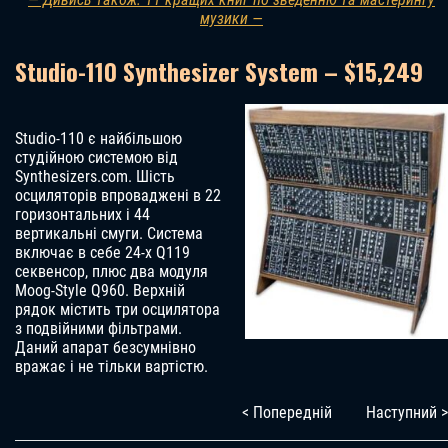
музики —
Studio-110 Synthesizer System – $15,249
Studio-110 є найбільшою
студійною системою від
Synthesizers.com. Шість
осциляторів впроваджені в 22
горизонтальних і 44
вертикальні смуги. Система
включає в себе 24-х Q119
секвенсор, плюс два модуля
Moog-Style Q960. Верхній
рядок містить три осцилятора
з подвійними фільтрами.
Даний апарат безсумнівно
вражає і не тільки вартістю.
< Попередній
Наступний >