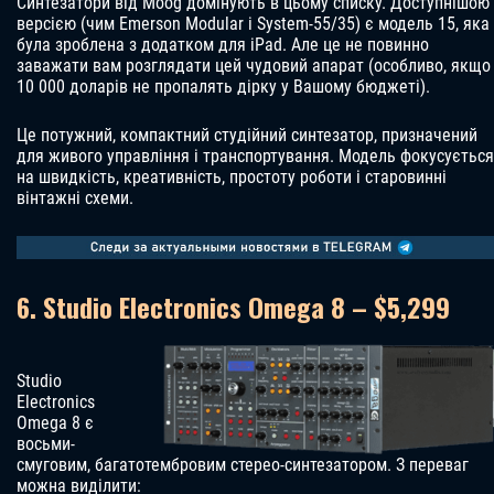
Синтезатори від Moog домінують в цьому списку. Доступнішою
версією (чим Emerson Modular і System-55/35) є модель 15, яка
була зроблена з додатком для iPad. Але це не повинно
заважати вам розглядати цей чудовий апарат (особливо, якщо
10 000 доларів не пропалять дірку у Вашому бюджеті).
Це потужний, компактний студійний синтезатор, призначений
для живого управління і транспортування. Модель фокусується
на швидкість, креативність, простоту роботи і старовинні
вінтажні схеми.
6. Studio Electronics Omega 8 – $5,299
Studio
Electronics
Omega 8 є
восьми-
смуговим, багатотембровим стерео-синтезатором. З переваг
можна виділити: