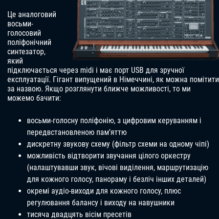
Це аналоговий
восьми-
голосовий
поліфонічний
синтезатор,
який
підключається через midi і має порт USB для зручної
експлуатації. Гігант випущений в Німеччині, як можна помітити
за назвою. Якщо розглянути ближче можливості, то ми
можемо бачити:
восьми-голосну поліфонію, з цифровим керуванням і
передвстановленою пам’яттю
дискретну звукову схему (фільтр схеми на одному чіпі)
можливість відтворити звучання цілого оркестру
(налаштувавши звук, вічові виділення, маршрутизацію
для кожного голосу, панораму і безліч інших деталей)
окремі аудіо-виходи для кожного голосу, плюс
регулювання балансу і виходу на навушники
тисяча двадцять вісім пресетів