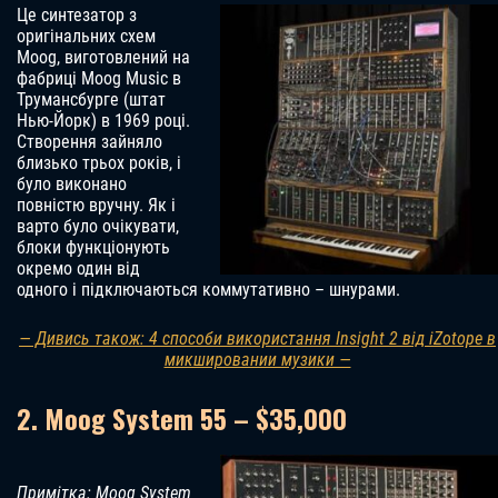
Це синтезатор з
оригінальних схем
Moog, виготовлений на
фабриці Moog Music в
Трумансбурге (штат
Нью-Йорк) в 1969 році.
Створення зайняло
близько трьох років, і
було виконано
повністю вручну. Як і
варто було очікувати,
блоки функціонують
окремо один від
одного і підключаються коммутативно – шнурами.
— Дивись також: 4 способи використання Insight 2 від iZotope в
микшировании музики —
2. Moog System 55 – $35,000
Примітка: Moog System