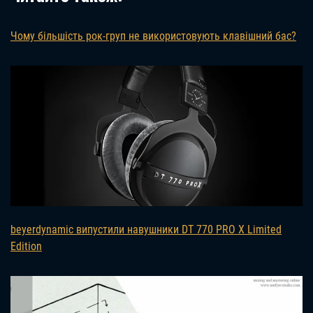
Чому більшість рок-груп не використовують клавішний бас?
beyerdynamic випустили навушники DT 770 PRO X Limited
Edition