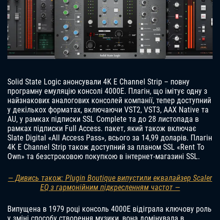
Solid State Logic анонсували 4K E Channel Strip – повну
програмну емуляцію консолі 4000E. Плагін, що імітує одну з
найзнакових аналогових консолей компанії, тепер доступний
у декількох форматах, включаючи VST2, VST3, AAX Native та
AU, у рамках підписки SSL Complete та до 28 листопада в
рамках підписки Full Access. пакет, який також включає
Slate Digital «All Access Pass», всього за 14,99 доларів. Плагін
4K E Channel Strip також доступний за планом SSL «Rent To
Own» та безстроковою покупкою в інтернет-магазині SSL.
— Дивись також: Plugin Boutique випустили еквалайзер Scaler
EQ з гармонійним підкресленням частот —
Випущена в 1979 році консоль 4000E відіграла ключову роль
у зміні способу створення музики, вона домінувала в