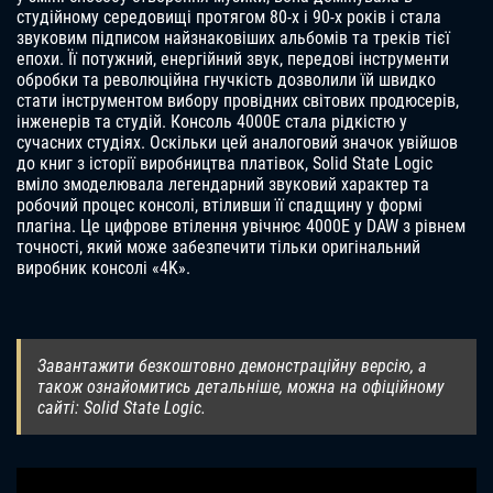
студійному середовищі протягом 80-х і 90-х років і стала
звуковим підписом найзнаковіших альбомів та треків тієї
епохи. Її потужний, енергійний звук, передові інструменти
обробки та революційна гнучкість дозволили їй швидко
стати інструментом вибору провідних світових продюсерів,
інженерів та студій. Консоль 4000E стала рідкістю у
сучасних студіях. Оскільки цей аналоговий значок увійшов
до книг з історії виробництва платівок, Solid State Logic
вміло змоделювала легендарний звуковий характер та
робочий процес консолі, втіливши її спадщину у формі
плагіна. Це цифрове втілення увічнює 4000E у DAW з рівнем
точності, який може забезпечити тільки оригінальний
виробник консолі «4K».
Завантажити безкоштовно демонстраційну версію, а
також ознайомитись детальніше, можна на офіційному
сайті: Solid State Logic.