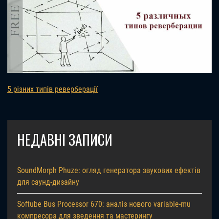
5 різних типів реверберації
НЕДАВНІ ЗАПИСИ
SoundMorph Phuze: огляд генератора звукових ефектів
для саунд-дизайну
Softube Bus Processor 670: аналіз нового variable-mu
компресора для зведення та мастерингу