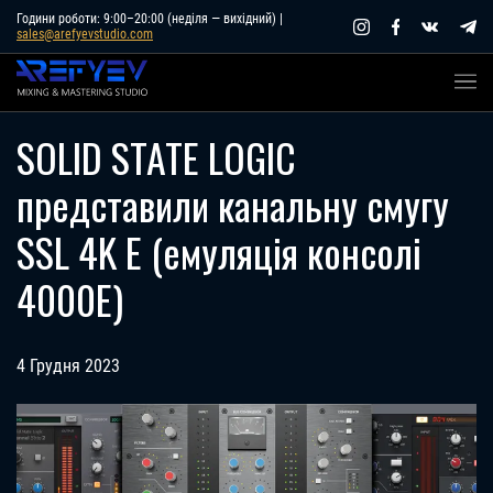
Skip
Години роботи: 9:00–20:00 (неділя — вихідний) |
sales@arefyevstudio.com
to
content
SOLID STATE LOGIC
представили канальну смугу
SSL 4K E (емуляція консолі
4000E)
4 Грудня 2023