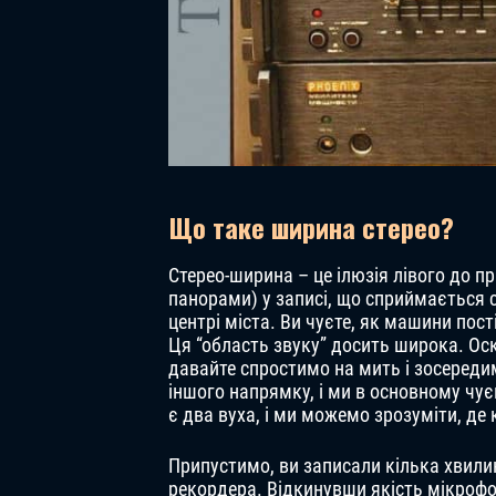
Що таке ширина стерео?
Стерео-ширина – це ілюзія лівого до п
панорами) у записі, що сприймається сл
центрі міста. Ви чуєте, як машини пост
Ця “область звуку” досить широка. Оск
давайте спростимо на мить і зосереди
іншого напрямку, і ми в основному чує
є два вуха, і ми можемо зрозуміти, де 
Припустимо, ви записали кілька хвилин
рекордера. Відкинувши якість мікрофон