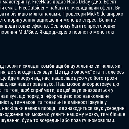
 майстерингу. FreeHaas додає Haas Delay (див. Ефект
й смак. FreeOutsider – набагато очевидніший ефект. Ви
увати різницю між каналами. Процесори Mid/Side широко
сто коригування відношення моно до стерео. Вони не
я додаткових ефектів. Ось чому багато просторових
лювання Mid/Side. Якщо джерело повністю моно такі
дтворити складні комбінації бінауральних сигналів, які
, де знаходиться звук. Це гідно окремої статті, але ось
що йде ліворуч від нас, наше ліве вухо чує його трохи
віше, ніж наше праве вухо. Наш мозок використовує цю
сі та тоні, щоб сприймати, де цей звук знаходиться у
аналізує, що поряд з інформацією про навколишнє
ість, тимчасові та тональні відмінності звуків у
наскільки велика площа і де знаходиться звук усередині
знаходження ми можемо уявити нашому мозку, тим більше
шування, будь то всередині або поза гучномовцями.