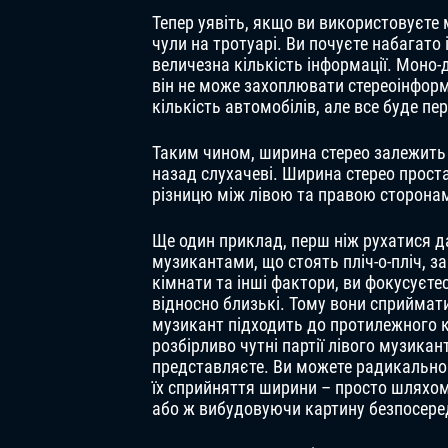
Тепер уявіть, якщо ви використовуєте
чули на тротуарі. Ви почуєте набагато
величезна кількість інформації. Моно
він не може захоплювати стереоінфор
кількість автомобілів, але все буде пе
Таким чином, ширина стерео залежить в
назад слухачеві. Ширина стерео прос
різницю між лівою та правою сторонам
Ще один приклад, перш ніж рухатися да
музикантами, що стоять пліч-о-пліч, з
кімнати та інші фактори, ви фокусуєте
відносно близькі. Тому вони сприймати
музикант підходить до протилежного кі
розбірливо чутні партії лівого музика
представляєте. Ви можете радикально 
їх сприйняття ширини – просто шляхом
або ж вибудовуючи картину безпосере