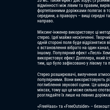
20 мс. Такий ефект дає хорус (з різн
відмінності між лівим та правим, вирі
фортепіанними доріжками полягає в то
середини, а праворуч – вищі середні та
направо.
Міксинг-інженер використовує ці мето
стерео. Ідеї ​​майже нескінченні. Творч
одній стороні поля буде відрізнятися
є встановлення вібрато на один канал,
іншому. Популярний ефект «Леслі» Хем
використовує ефект Допплера, який іс
тим, що було зафіксовано у лівому та 
Стерео розширювачі, вилучення атмосф
популярними. Вони використовують різ
поглиблення звукової сцени. Це швидке
міксах, тому що це може сильно спотв
розглядайте їх лише на певних доріжка
«FreeHaas» та «FreeOutsider» – безко