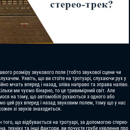
равого розміру звукового поля (тобто звукової сцени чи
ухачем. Уявіть, що ви стоїте на тротуарі, слухаючи рух у
ійно мчать вперед і назад, зліва направо та зправа наліво.
ільки ми чуємо бінарно, то це тривимірний світ. Але
мося на тому, що автомобілі рухаються з одного або
мо цей рух вперед і назад звуковим полем, тому що у нас
кожен зі звуків знаходиться.
 того, що відбувається на тротуарі, за допомогою стерео-
а, техніку та інші фактори, ви почуєте грубе уявлення про