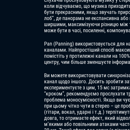
коли відчуваємо, що музика приходить
бути прекрасними, якщо звучать природ
лоб”, де панорама не експансивна або 
ширшими, максимізуючи різницю між ти
може бути в часі, посиленні, компонува
Pan (Panning) використовується для на
каналами. Найпростіший спосіб максимі
помістіть у протилежні канали на 100%
центру, чим більше зменшуєте інформа
Ви можете використовувати синхроніза
канал щодо іншого. Досить зробити за
експериментуєте з цим, 15 мс затримк
“кроком”, рекомендуємо прослухати тр
проблема моносумісності. Якщо ви чуєт
при цьому чітко чути в стерео – це про
(гітари, вокал, ударні і т.д.) терпіти
довга, то отримаєте ефект, який відвол
м’якими або повільними атаками част