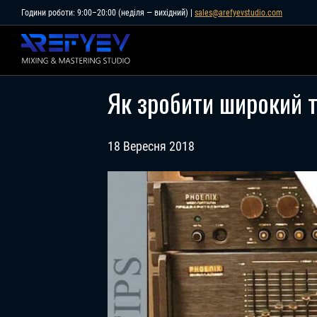
Skip
Години роботи: 9:00–20:00 (неділя — вихідний) |
sales@arefyevstudio.com
to
content
Як зробити широкий т
18 Вересня 2018