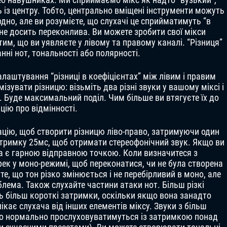
 із центру. Тобто, центрально вміщені інструменти можуть
но, але ви розумієте, що слухачі це сприйматимуть “в
не досить переконлива. Ви можете зробити свої мікси
м, що ви уявляєте у лівому та правому каналі. “Різниця”
нні нот, тональності або полярності.
лаштування “різниці в коефіцієнтах” між лівим і правим
зувати різницю: візьміть два різні звуки у вашому міксі і
. Буде максимальний поділ. Чим більше ви втягуєте їх до
цію про відмінності.
цію, щоб створити різницю ліво-право, затримуючи один
тримку 25мс, щоб отримати стереофонічний звук. Якщо ви
а є гарною відправною точкою. Коли визначитеся з
ек у моно-режимі, щоб переконатися, чи не була створена
е, що тон різко змінюється і не перебірливий в моно, але
блема. Також слухайте частини атаки нот. Більш різкі
муть більш короткі затримки, оскільки якщо вона занадто
ікає слухача від інших елементів міксу. Звуки з більш
о нормально прослуховуватимуться із затримкою понад