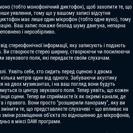
 моно (тобто монофонічний диктофон), щоб захопити те, що
 інше уявлення, тому що у вашому записі відсутня
-диктофон має лише один мікрофон (тобто одне вухо), тому
мацію. Ваш запис покаже безлад шуму двигуна, непарна
реповнено і нерозбірливо.
ід стереофонічної інформації, яку записують і подають
та. Ви створюєте стерео ширину, створюючи чи посилюючи
и звукового поля, які передаєте своїм слухачам.
лі. Уявіть себе, хто сидить перед сценою з двома
а кілька метрів один від одного. Забуваючи акустику
ся на двох музикантах, і на ваш погляд вони будуть
муться із центру звукового поля. Тепер уявіть, що кожен
нця сцени. Тепер ви сприймаєте їх як окремі канали, де
нта і правого. Вони просто “розширили панораму”, яку ви
змінити те, що представляєте слухачеві – що впливає на
 зміни розміщення об’єкта по відношенню до мікрофонів,
дньо в міксі DAW програми.