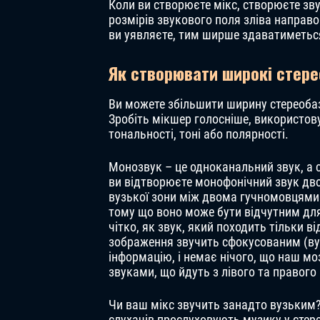
Коли ви створюєте мікс, створюєте зву
розмірів звукового поля зліва направ
ви уявляєте, тим ширше здаватиметься
Як створювати широкі стере
Ви можете збільшити ширину стереобаз
Зробіть мікшер голосніше, використову
тональності, тоні або полярності.
Монозвук – це одноканальний звук, а 
ви відтворюєте монофонічний звук дво
вузької зони між двома гучномовцями
тому що воно може бути відчутним для
чітко, як звук, який походить тільки в
зображення звучить сфокусованим (ву
інформацію, і немає нічого, що наш м
звуками, що йдуть з лівого та правого
Чи ваш мікс звучить занадто вузьким
слухачів прослуховують музику у стер