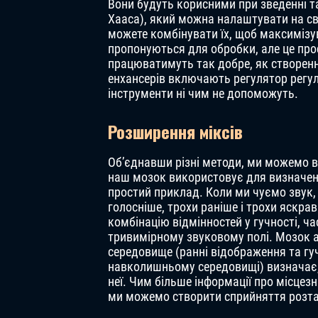
Вони будуть корисними при зведенні та
Хааса), який можна налаштувати на сві
можете комбінувати їх, щоб максиміз
пропонуються для обробки, але це про
працюватимуть так добре, як створенн
енхансерів включають регулятор регу
інструменти ні чим не допоможуть.
Розширення міксів
Об’єднавши різні методи, ми можемо ві
наш мозок використовує для визначення
простий приклад. Коли ми чуємо звук, 
голосніше, трохи раніше і трохи яскра
комбінацію відмінностей у гучності, ча
тривимірному звуковому полі. Мозок 
середовище (ранні відображення та гучн
навколишньому середовищі) визначає, 
неї. Чим більше інформації про місце
ми можемо створити сприйняття розта