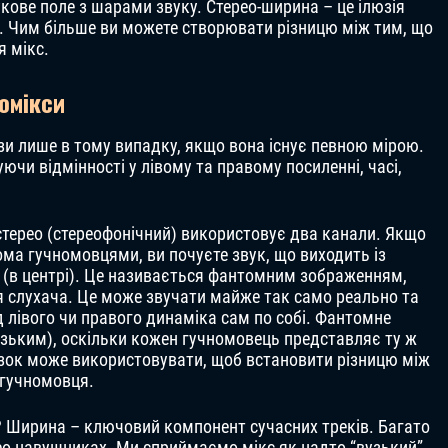
кове поле з шарами звуку. Стерео-ширина – це ілюзія
о. Чим більше ви можете створювати різницю між тим, що
 мікс.
омікси
и лише в тому випадку, якщо вона існує певною мірою.
ючи відмінності у лівому та правому посиленні, часі,
стерео (стереофонічний) використовує два канали. Якщо
ма гучномовцями, ви почуєте звук, що виходить із
 (в центрі). Це називається фантомним зображенням,
 слухача. Це може звучати майже так само реально та
ід лівого чи правого динаміка сам по собі. Фантомне
зьким), оскільки кожен гучномовець представляє ту ж
озок може використовувати, щоб встановити різницю між
 гучномовця.
? Ширина – ключовий компонент сучасних треків. Багато
ео навушниках. Ми сприймаємо мікс як надто “вузький”,