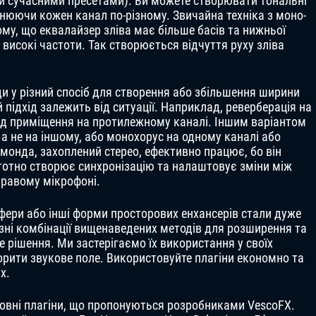
ими сучасними пресетами). Ви можете створювати тональні
внюючи кожен канал по-різному. Звичайна техніка з моно-
му, що еквалайзер зліва має більше басів та нижньої
 високі частоти. Так створюється відчуття руху зліва
ди у різний спосіб для створення або збільшення ширини
ий підхід залежить від ситуації. Наприклад, реверберація на
 від приміщення на протилежному каналі. Іншим варіантом
 а не на іншому, або монохорус на одному каналі або
монда, захоплений стерео, ефективно працює, бо він
тотно створює синхронізацію та налаштовує зміни між
правому мікрофоні.
ери або інші форми просторових енхансерів стали дуже
ні комбінації вищенаведених методів для розширення та
 рішення. Ми застерігаємо їх використання у своїх
орити звукове поле. Використовуйте плагіни економно та
х.
штовні плагіни, що пропонуються розробниками VescoFX.