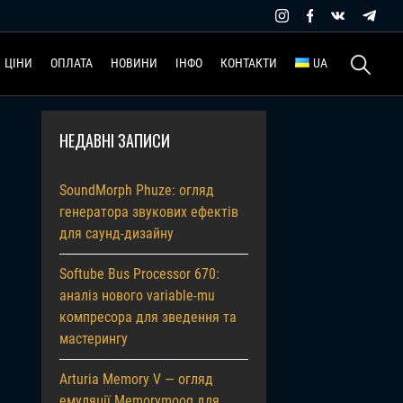
Пошук:
ЦІНИ
ОПЛАТА
НОВИНИ
ІНФО
КОНТАКТИ
UA
НЕДАВНІ ЗАПИСИ
SoundMorph Phuze: огляд
генератора звукових ефектів
для саунд-дизайну
Softube Bus Processor 670:
аналіз нового variable-mu
компресора для зведення та
мастерингу
Arturia Memory V — огляд
емуляції Memorymoog для