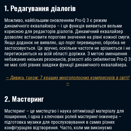
1. Редагування діалогів
Можливо, найбільшим оновленням Pro-Q 3 є режим
динамічного еквалайзера – і ця функція виявиться вельми
корисною для редакторів діалогів. Динамічний еквалайзер
дозволяє встановити порогове значення на рівні кожної смуги.
Якщо доданок не виявляє, що поріг перевищено, обробка не
застосовується. Це зручно, оскільки частоти не зрізаються і не
перетискаються на всій області доріжки. З метою зменшення
небажаних низьких резонансів, різкості або сибилянтов Pro-Q 3
не має собі рівних завдяки функції динамічного еквалайзера.
— Дивись також: 7 кращих многополосних компресорів в світі!
—
2. Мастеринг
Мастеринг – це мистецтво і наука оптимізації матеріалу для
поширення, і одна з ключових ролей мастеринг-інженера –
підготовка музики для прослуховування в самих різних
конфігураціях відтворення. Часто, коли ми виконуємо