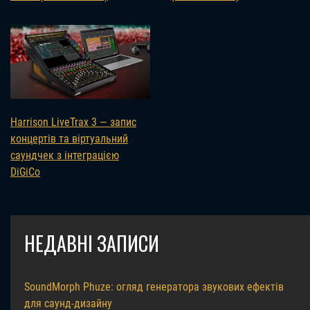
Harrison LiveTrax 3 — запис
концертів та віртуальний
саундчек з інтеграцією
DiGiCo
НЕДАВНІ ЗАПИСИ
SoundMorph Phuze: огляд генератора звукових ефектів
для саунд-дизайну