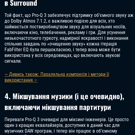
в Surround
Той факт, що Pro-Q 3 забезпечує підтримку об’ємного звуку аж
до Dolby Atmos 7.1.2, є важливою подією для всіх, хто
займається поствиробництвом звуку для візуальних носіїв,
включаючи кіно, телебачення, рекламу і гри. Для усунення
низькочастотного гуркоту, надмірної яскравості і виконання
спільних завдань по «очищенню звуку» кожна ітерація
FabFilter EQ була першокласною, і тепер вона може бути
використана у всіх середовищах, що включають звукові
сигнали.
— Дивись також: Паралельна компресія і методи її
використання —
4. Мікшування музики (і це очевидно),
включаючи мікшування партитури
Переваги Pro-Q 3 очевидні для міксинг-інженерів. Це просто
один з кращих еквалайзерів, доступних в даний час для
музичних DAW програм, і тепер він працює в об’ємному