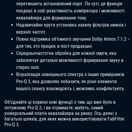
перетинають встановлений поріг. По суті, ця функція
поєднує в собі реактивність компресора і можливості
еквалайзера для формування тону.
Надзвичайно крута установка нахилу фільтрів нижніх і
верхніх частот.
Повна підтримка об’ємного звучання Dolby Atmos 7.1.2 –
для тих, хто працює в пост-продакшні.
Середньочастотна обробка для кожної смуги, яка
забезпечує детальні можливості формування звуку в
стерео полі.
Візуалізація зовнішнього спектра з інших примірників
Pro-Q 3, яка дозволяє побачити, як різні елементи
вашого сеансу взаємодіють і, можливо, конфліктують.
Об’єднайте ці корисні нові функції з тим, що вже було в
потужному Pro-Q 2, і ви отримаєте, мабуть, самий
універсальний плагін еквалайзера на ринку. Ось деякі з
багатьох шляхів, для яких можна використовувати FabFilter
Pro-Q 3.