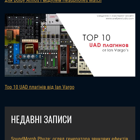
для Dolby Atmos і модулем Headphones Match
Top 10 UAD плагінів від Ian Vargo
НЕДАВНІ ЗАПИСИ
SoundMorph Phuze: огляд генератора звукових ефектів