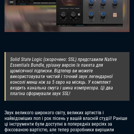
Solid State Logic (скорочено: SSL) представили Native
Essentials Bundle, урізану версію їх пакета для
щомісячної підписки. Відтепер ви можете
використовувати чистий і точний звук легендарної
консолі менш ніж за 5 євро на місяць. У комплект
входить канальна смуга і шина компресора. Ці два
плагіна сформували звук SSL!
Звук великого широкого світу, великих артистів і
найвідоміших поп і рок пісень у вашій власній студії! Раніше
ці інструменти були доступні в попередніх версіях за
фіксованою вартістю, але тепер розробники вирішили