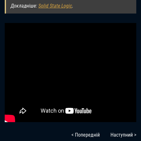
Докладніше:
Solid State Logic
.
< Попередній
Наступний >