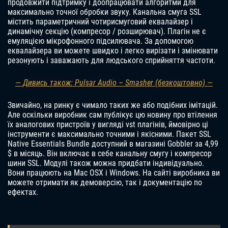
продовжити підтримку і доопрацювати алгоритми для
максимально точної обробки звуку. Канальна смуга SSL
містить параметричний чотирисмуговий еквалайзер і
динамічну секцію (компресор / розширювач). Плагін не є
емуляцією мікрофонного підсилювача. За допомогою
еквалайзера ви можете швидко і легко вирізати і змінювати
резонують і заважають для людського сприйняття частоти.
— Дивись також: Pulsar Audio – Smasher (безкоштовно) —
Звичайно, на ринку є чимало таких же або подібних імітацій.
Але оскільки виробник сам публікує цю новину про втілення
їх аналогових пристроїв у вигляді vst плагінів, ймовірно ці
інструменти є максимально точними і якісними. Пакет SSL
Native Essentials Bundle доступний в магазині Gobbler за 4,99
$ в місяць. Він включає в себе канальну смугу і компресор
шини SSL. Модулі також можна придбати індивідуально.
Вони працюють на Mac OSX і Windows. На сайті виробника ви
можете отримати як демоверсію, так і документацію по
ефектах.