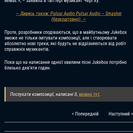
немає », – заявила в твіттері музикант Чері Ху.
— Дивись також: Pulsar Audio Pulsar Audio – Smasher
(безкоштовно) —
Проте, розробники сподіваються, що в майбутньому Jukebox
зможе не тільки імітувати композиції, але і створювати
абсолютно нові треки, які будуть не відрізняються від робіт
справжніх музикантів.
Поки що на написання однієї хвилини пісні Jukebox потрібно
близько дев’яти годин.
Послухати композиції, написані ІІ,
можна тут
.
< Попередній
Наступний >