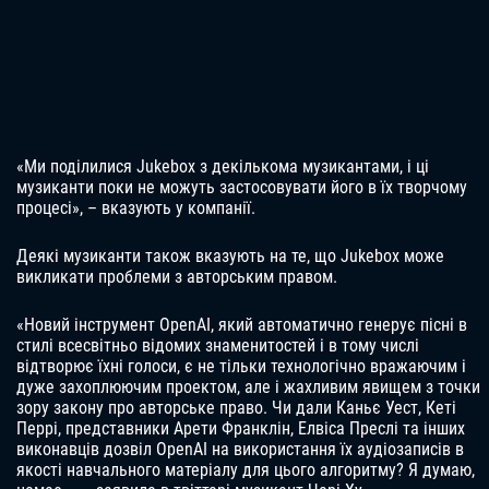
«Ми поділилися Jukebox з декількома музикантами, і ці
музиканти поки не можуть застосовувати його в їх творчому
процесі», – вказують у компанії.
Деякі музиканти також вказують на те, що Jukebox може
викликати проблеми з авторським правом.
«Новий інструмент OpenAI, який автоматично генерує пісні в
стилі всесвітньо відомих знаменитостей і в тому числі
відтворює їхні голоси, є не тільки технологічно вражаючим і
дуже захоплюючим проектом, але і жахливим явищем з точки
зору закону про авторське право. Чи дали Каньє Уест, Кеті
Перрі, представники Арети Франклін, Елвіса Преслі та інших
виконавців дозвіл OpenAI на використання їх аудіозаписів в
якості навчального матеріалу для цього алгоритму? Я думаю,