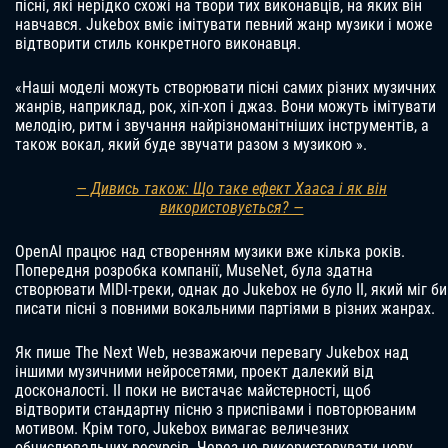
пісні, які нерідко схожі на твори тих виконавців, на яких він
навчався. Jukebox вміє імітувати певний жанр музики і може
відтворити стиль конкретного виконавця.
«Наші моделі можуть створювати пісні самих різних музичних
жанрів, наприклад, рок, хіп-хоп і джаз. Вони можуть імітувати
мелодію, ритм і звучання найрізноманітніших інструментів, а
також вокал, який буде звучати разом з музикою ».
— Дивись також: Що таке ефект Хааса і як він
використовується? —
OpenAI працює над створенням музики вже кілька років.
Попередня розробка компанії, MuseNet, була здатна
створювати MIDI-треки, однак до Jukebox не було ІІ, який міг би
писати пісні з повними вокальними партіями в різних жанрах.
Як пише The Next Web, незважаючи перевагу Jukebox над
іншими музичними нейросетями, проект далекий від
досконалості. ІІ поки не вистачає майстерності, щоб
відтворити стандартну пісню з приспівами і повторюваним
мотивом. Крім того, Jukebox вимагає величезних
обчислювальних ресурсів. Через це використовувати нову