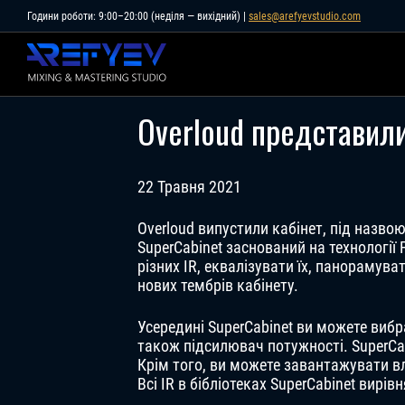
Skip
Години роботи: 9:00–20:00 (неділя — вихідний) |
sales@arefyevstudio.com
to
content
Overloud представили
22 Травня 2021
Overloud випустили кабінет, під назвою
SuperCabinet заснований на технології
різних IR, еквалізувати їх, панорамув
нових тембрів кабінету.
Усередині SuperCabinet ви можете вибр
також підсилювач потужності. SuperCab
Крім того, ви можете завантажувати в
Всі IR в бібліотеках SuperCabinet вирівн