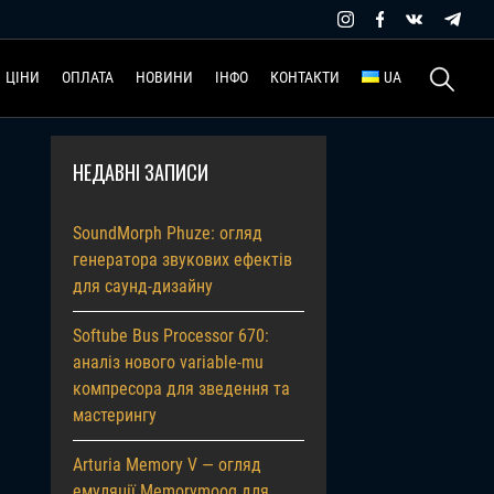
Пошук:
ЦІНИ
ОПЛАТА
НОВИНИ
ІНФО
КОНТАКТИ
UA
НЕДАВНІ ЗАПИСИ
SoundMorph Phuze: огляд
генератора звукових ефектів
для саунд-дизайну
Softube Bus Processor 670:
аналіз нового variable-mu
компресора для зведення та
мастерингу
Arturia Memory V — огляд
емуляції Memorymoog для