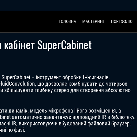
ГОЛОВНА
МАСТЕРИНГ
ПОРТФОЛІО
 кабінет SuperCabinet
 SuperCabinet – інструмент обробки ІЧ-сигналів.
 FluidConvolution, що дозволяє комбінувати до чотирьох
ати збільшувати глибину стерео для створення абсолютно
ати динамік, модель мікрофона і його розміщення, а
inet автоматично завантажує відповідний IR в бібліотеку.
ласні IR, використовуючи вбудований файловий браузер.
яні по фазі.