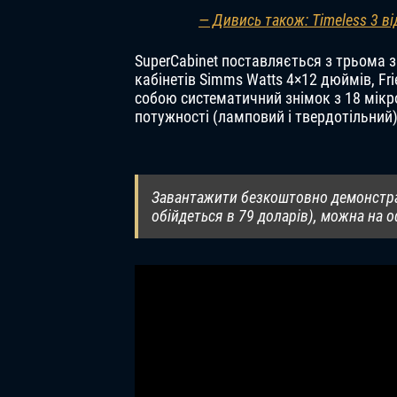
— Дивись також: Timeless 3 ві
SuperCabinet поставляється з трьома 
кабінетів Simms Watts 4×12 дюймів, Fr
собою систематичний знімок з 18 мікр
потужності (ламповий і твердотільний),
Завантажити безкоштовно демонстрац
обійдеться в 79 доларів), можна на о