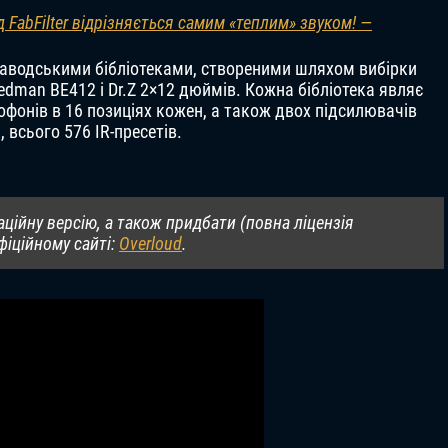
д FabFilter відрізняється самим «теплим» звуком! —
заводськими бібліотеками, створеними шляхом вибірки
iedman BE412 і Dr.Z 2×12 дюймів. Кожна бібліотека являє
офонів в 16 позиціях кожен, а також двох підсилювачів
 всього 576 IR-пресетів.
ійну версію, а також придбати (повна ліцензія
фіційному сайті:
Overloud
.