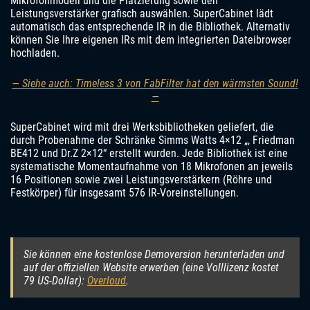
Mikrofonmodell und die Platzierung sowie den
Leistungsverstärker grafisch auswählen. SuperCabinet lädt
automatisch das entsprechende IR in die Bibliothek. Alternativ
können Sie Ihre eigenen IRs mit dem integrierten Dateibrowser
hochladen.
— Siehe auch: Timeless 3 von FabFilter hat den wärmsten Sound!
—
SuperCabinet wird mit drei Werksbibliotheken geliefert, die
durch Probenahme der Schränke Simms Watts 4×12 „, Friedman
BE412 und Dr.Z 2×12“ erstellt wurden. Jede Bibliothek ist eine
systematische Momentaufnahme von 18 Mikrofonen an jeweils
16 Positionen sowie zwei Leistungsverstärkern (Röhre und
Festkörper) für insgesamt 576 IR-Voreinstellungen.
Sie können eine kostenlose Demoversion herunterladen und
auf der offiziellen Website erwerben (eine Volllizenz kostet
79 US-Dollar):
Overloud
.