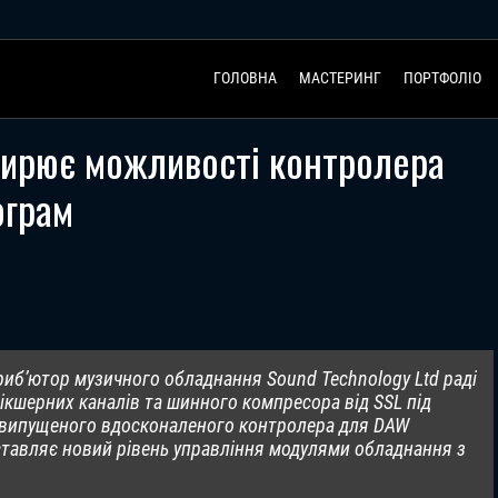
ГОЛОВНА
МАСТЕРИНГ
ПОРТФОЛІО
зширює можливості контролера
ограм
триб’ютор музичного обладнання Sound Technology Ltd раді
мікшерних каналів та шинного компресора від SSL під
о випущеного вдосконаленого контролера для DAW
едставляє новий рівень управління модулями обладнання з