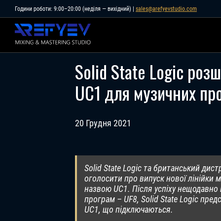
Skip
Години роботи: 9:00–20:00 (неділя — вихідний) |
sales@arefyevstudio.com
to
content
Solid State Logic ро
UC1 для музичних пр
20 Грудня 2021
Solid State Logic та британський дис
оголосити про випуск нової лінійки 
назвою UC1. Після успіху нещодавн
програм – UF8, Solid State Logic пр
UC1, що підключаються.