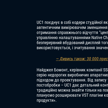
UC1 поєднує в собі кодери студійної як
автентичним вимірювачем зменшення
отримання справжнього відчуття “цент
управлінню налаштуваннями Native Chan
безперервний вбудований дисплей того
використовується, і зчитування значе
— Дивись також: 30 000 прес
Найджел Бомонт, керівник компанії SS
серію недорогих виробничих апаратних
підходом до проектування. Від запису
постобробки – UC1 дає детальний контр
традиційно можна знайти тільки на по
плануємо розширювати VST плагіни ком
продукти».