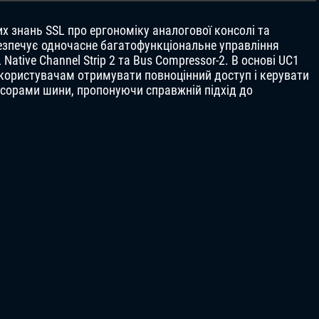
х знань SSL про ергономіку аналогової консолі та
езпечує одночасне багатофункціональне управління
tive Channel Strip 2 та Bus Compressor-2. В основі UC1
користувачам отримувати повноцінний доступ і керувати
есорами шини, пропонуючи справжній підхід до