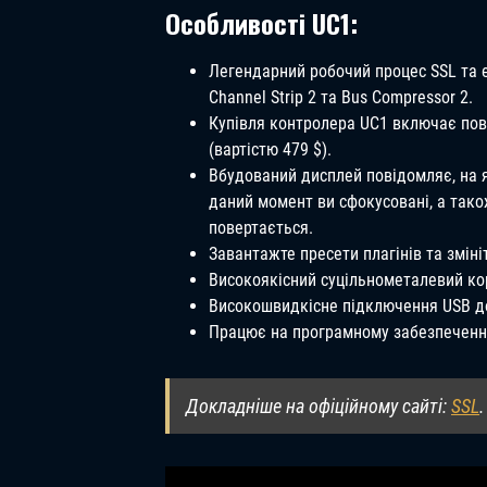
Особливості UC1:
Легендарний робочий процес SSL та е
Channel Strip 2 та Bus Compressor 2.
Купівля контролера UC1 включає повні 
(вартістю 479 $).
Вбудований дисплей повідомляє, на я
даний момент ви сфокусовані, а так
повертається.
Завантажте пресети плагінів та змін
Високоякісний суцільнометалевий ко
Високошвидкісне підключення USB д
Працює на програмному забезпеченні
Докладніше на офіційному сайті:
SSL
.