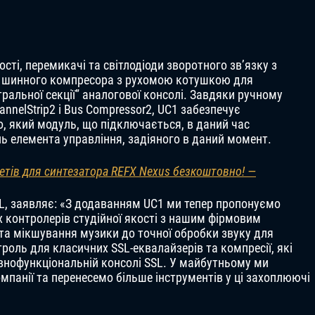
ості, перемикачі та світлодіоди зворотного зв’язку з
 шинного компресора з рухомою котушкою для
ральної секції” аналогової консолі. Завдяки ручному
nelStrip2 і Bus Compressor2, UC1 забезпечує
, який модуль, що підключається, в даний час
нь елемента управління, задіяного в даний момент.
етів для синтезатора REFX Nexus безкоштовно! —
L, заявляє: «З додаванням UC1 ми тепер пропонуємо
 контролерів студійної якості з нашим фірмовим
 та мікшування музики до точної обробки звуку для
оль для класичних SSL-еквалайзерів та компресії, які
внофункціональній консолі SSL. У майбутньому ми
панії та перенесемо більше інструментів у ці захоплюючі