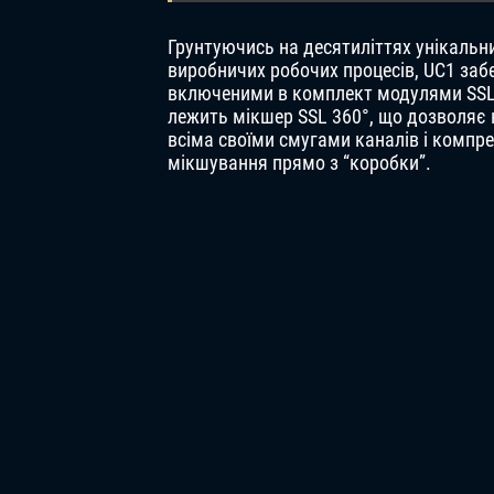
Грунтуючись на десятиліттях унікальни
виробничих робочих процесів, UC1 заб
включеними в комплект модулями SSL Na
лежить мікшер SSL 360°, що дозволяє 
всіма своїми смугами каналів і компр
мікшування прямо з “коробки”.