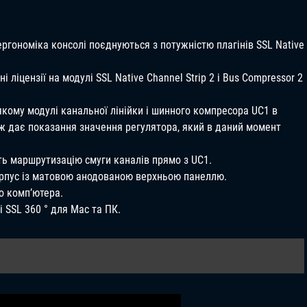
ргономіка консолі поєднуються з потужністю плагінів SSL Native
ліцензії на модулі SSL Native Channel Strip 2 і Bus Compressor 2
кому модулі канальної лінійки і шинного компресора UC1 в
ож дає показання значення регулятора, який в даний момент
іть маршрутизацію смуги каналів прямо з UC1.
рпус із матовою анодованою верхньою панеллю.
о комп’ютера.
 SSL 360 ° для Mac та ПК.