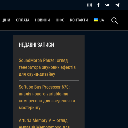
Пошук:
ЦІНИ
ОПЛАТА
НОВИНИ
ІНФО
КОНТАКТИ
UA
НЕДАВНІ ЗАПИСИ
SoundMorph Phuze: огляд
генератора звукових ефектів
для саунд-дизайну
Softube Bus Processor 670:
аналіз нового variable-mu
компресора для зведення та
мастерингу
Arturia Memory V — огляд
емуляції Memorymoog для