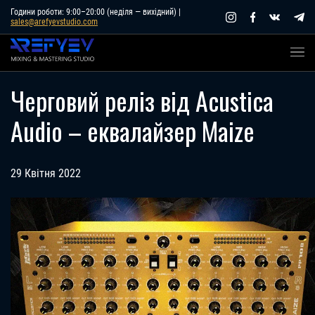
Skip
Години роботи: 9:00–20:00 (неділя — вихідний) |
sales@arefyevstudio.com
to
content
Черговий реліз від Acustica
Audio – еквалайзер Maize
29 Квітня 2022