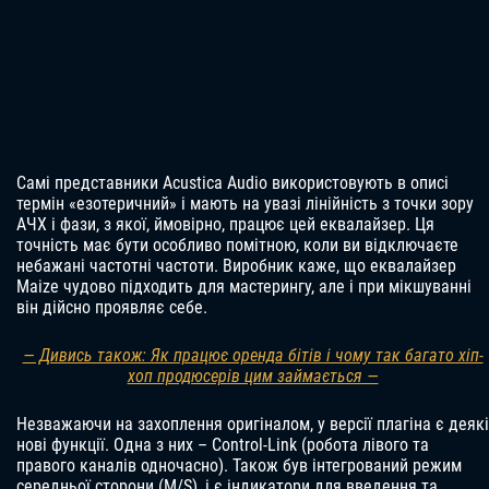
Самі представники Acustica Audio використовують в описі
термін «езотеричний» і мають на увазі лінійність з точки зору
АЧХ і фази, з якої, ймовірно, працює цей еквалайзер. Ця
точність має бути особливо помітною, коли ви відключаєте
небажані частотні частоти. Виробник каже, що еквалайзер
Maize чудово підходить для мастерингу, але і при мікшуванні
він дійсно проявляє себе.
— Дивись також: Як працює оренда бітів і чому так багато хіп-
хоп продюсерів цим займається —
Незважаючи на захоплення оригіналом, у версії плагіна є деякі
нові функції. Одна з них – Control-Link (робота лівого та
правого каналів одночасно). Також був інтегрований режим
середньої сторони (M/S), і є індикатори для введення та