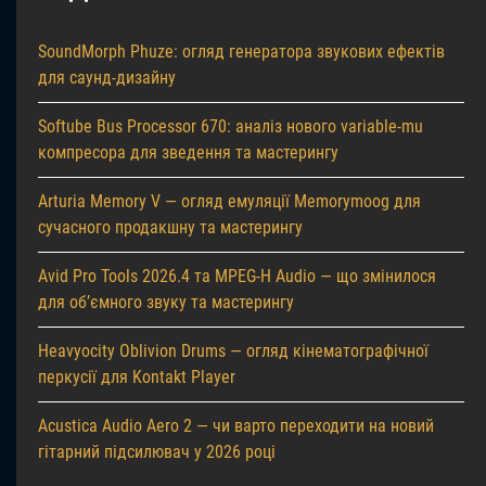
SoundMorph Phuze: огляд генератора звукових ефектів
для саунд-дизайну
Softube Bus Processor 670: аналіз нового variable-mu
компресора для зведення та мастерингу
Arturia Memory V — огляд емуляції Memorymoog для
сучасного продакшну та мастерингу
Avid Pro Tools 2026.4 та MPEG-H Audio — що змінилося
для об’ємного звуку та мастерингу
Heavyocity Oblivion Drums — огляд кінематографічної
перкусії для Kontakt Player
Acustica Audio Aero 2 — чи варто переходити на новий
гітарний підсилювач у 2026 році