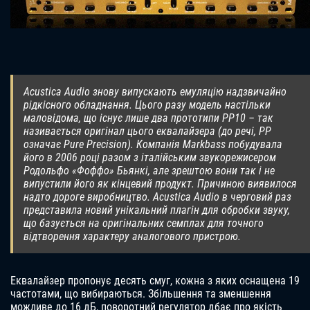
Acustica Audio знову випускають емуляцію надзвичайно
рідкісного обладнання. Цього разу модель настільки
маловідома, що існує лише два прототипи PP10 – так
називається оригінал цього еквалайзера (до речі, PP
означає Pure Precision). Компанія Markbass побудувала
його в 2006 році разом з італійським звукорежисером
Родольфо «Фоффо» Бьянкі, але зрештою вони так і не
випустили його як кінцевий продукт. Причиною виявилося
надто дороге виробництво. Acustica Audio в черговий раз
представила новий унікальний плагін для обробки звуку,
що базується на оригінальних семплах для точного
відтворення характеру аналогового пристрою.
Еквалайзер пропонує десять смуг, кожна з яких оснащена 19
частотами, що вибираються. Збільшення та зменшення
можливе до 16 дБ, поворотний регулятор дбає про якість