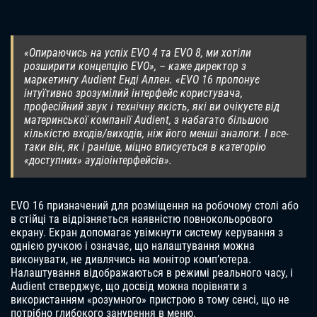
«Опираючись на успіх EVO 4 та EVO 8, ми хотіли
розширити концепцію EVO», – каже директор з
маркетингу Audient Енді Аллен. «EVO 16 пропонує
інтуїтивно зрозумілий інтерфейс користувача,
професійний звук і технічну якість, які ви очікуєте від
материнської компанії Audient, з набагато більшою
кількістю входів/виходів, ніж його менші аналоги. І все-
таки він, як і раніше, міцно вписується в категорію
«доступних» аудіоінтерфейсів».
EVO 16 призначений для розміщення на робочому столі або
в стійці та відрізняється наявністю повнокольорового
екрану. Екран допомагає увімкнути систему керування з
однією ручкою і означає, що налаштування можна
виконувати, не дивлячись на монітор комп’ютера.
Налаштування відображаються в режимі реального часу, і
Audient стверджує, що досвід можна порівняти з
використанням «розумного» пристрою в тому сенсі, що не
потрібно глибокого занурення в меню.