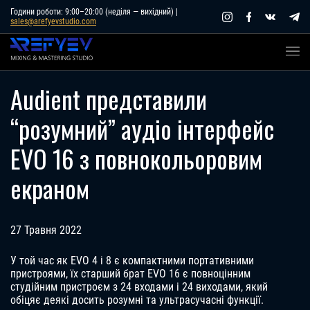
Skip
Години роботи: 9:00–20:00 (неділя — вихідний) |
sales@arefyevstudio.com
to
content
Audient представили
“розумний” аудіо інтерфейс
EVO 16 з повнокольоровим
екраном
27 Травня 2022
У той час як EVO 4 і 8 є компактними портативними
пристроями, їх старший брат EVO 16 є повноцінним
студійним пристроєм з 24 входами і 24 виходами, який
обіцяє деякі досить розумні та ультрасучасні функції.