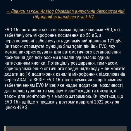
— Дивись також: Analog Obsession випустили безкоштовний
гібридний еквалайзер Frank V2 —
EVO 16 поставляється з вісьмома підсилювачами EVO, які
забезпечують мікрофонне посилення до 58 дБ, а
перетворювачі забезпечують динамічний діапазон 121 дБ.
Ви також отримуєте функцію Smartgain лінійки EVO, яку
можна використовувати для автоматичного встановлення
посилення для всіх восьми каналів одночасно одним
натисканням кнопки. Потенціалу розширення, тим часом,
сприяє увімкненню оптичного введення/виводу – ви можете
додати до 16 додаткових каналів мікрофонних підсилювачів
через ADAT та SPDIF. EVO 16 також сумісний із програмним
забезпеченням EVO Mixer, яке надає додаткові можливості
для налаштування та маршрутизації входів та виходів, а
також для моніторингу з малою затримкою. Очікується, що
EVO 16 надійде у продаж у другому кварталі 2022 року за
ціною 499 $.