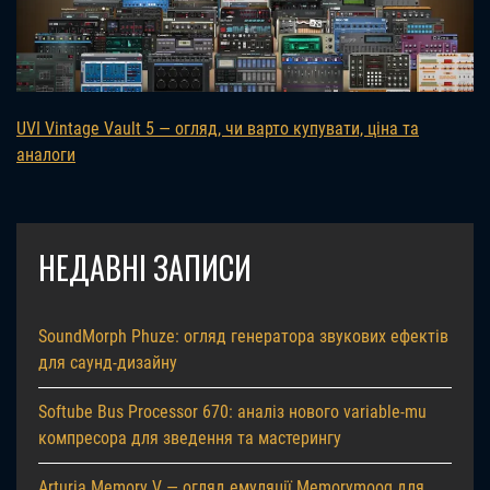
UVI Vintage Vault 5 — огляд, чи варто купувати, ціна та
аналоги
НЕДАВНІ ЗАПИСИ
SoundMorph Phuze: огляд генератора звукових ефектів
для саунд-дизайну
Softube Bus Processor 670: аналіз нового variable-mu
компресора для зведення та мастерингу
Arturia Memory V — огляд емуляції Memorymoog для