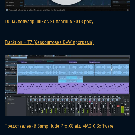
10 найпопулярніших VST плагінів 2018 року!
Tracktion – T7 (безкоштовна DAW програма)
Представлений Samplitude Pro X8 від MAGIX Software