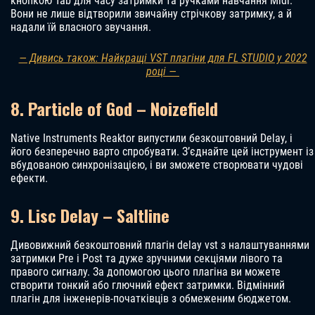
кнопкою Tab для часу затримки та ручками навчання Midi.
Вони не лише відтворили звичайну стрічкову затримку, а й
надали їй власного звучання.
— Дивись також: Найкращі VST плагіни для FL STUDIO у 2022
році —
8. Particle of God – Noizefield
Native Instruments Reaktor випустили безкоштовний Delay, і
його безперечно варто спробувати. З’єднайте цей інструмент із
вбудованою синхронізацією, і ви зможете створювати чудові
ефекти.
9. Lisc Delay – Saltline
Дивовижний безкоштовний плагін delay vst з налаштуваннями
затримки Pre і Post та дуже зручними секціями лівого та
правого сигналу. За допомогою цього плагіна ви можете
створити тонкий або глючний ефект затримки. Відмінний
плагін для інженерів-початківців з обмеженим бюджетом.