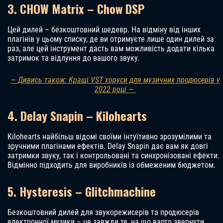
3. CHOW Matrix – Chow DSP
Цей дилей – безкоштовний шедевр. На відміну від інших
плагінів у цьому списку, де ви отримуєте лише один дилей за
раз, але цей інструмент дасть вам можливість додати кілька
затримок та відлуння до вашого звуку.
— Дивись також: Кращі VST хоруси для музичних продюсерів у
2022 році —
4. Delay Snapin – Kilohearts
Kilohearts найбільш відомі своїми інтуїтивно зрозумілими та
зручними плагінами ефектів. Delay Snapin дає вам як довгі
затримки звуку, так і контрольовані та синхронізовані ефекти.
Відмінно підходить для виробників із обмеженим бюджетом.
5. Hysteresis – Glitchmachine
Безкоштовний дилей для звукорежисерів та продюсерів
електронної музики – це завжди те, на що варто звернути