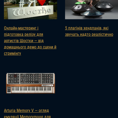
Онлайн-мастеринг і
5 плагінів хендпанів, які
підготовка релізу для
звучать надто реалістично
артистів Шостки — від
домашнього демо до сцени й
стримінгу
Arturia Memory V — огляд
емуляції Memorymoog для