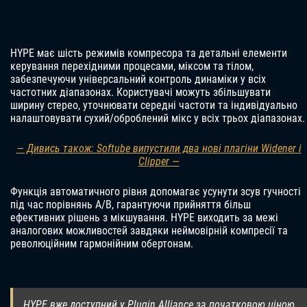
HYPE має шість режимів компресора та детальні елементи
керування перехідними процесами, міксом та тілом,
забезпечуючи універсальний контроль динаміки у всіх
частотних діапазонах. Користувачі можуть збільшувати
ширину стерео, уточнювати середні частоти та індивідуально
налаштовувати сухий/оброблений мікс у всіх трьох діапазонах.
— Дивись також: Softube випустили два нові плагіни Widener і
Clipper —
Функція автоматичного рівня допомагає усунути зсув гучності
під час порівнянь A/B, гарантуючи прийняття більш
ефективних рішень з мікшування. HYPE виходить за межі
аналогових можливостей завдяки неймовірній компресії та
революційним гармонійним обертонам.
HYPE вже доступний у Plugin Alliance за початковою ціною