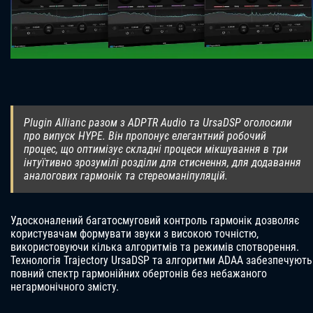
Plugin Allianc разом з ADPTR Audio та UrsaDSP оголосили
про випуск HYPE. Він пропонує елегантний робочий
процес, що оптимізує складні процеси мікшування в три
інтуїтивно зрозумілі розділи для стиснення, для додавання
аналогових гармонік та стереоманіпуляцій.
Удосконалений багатосмуговий контроль гармонік дозволяє
користувачам формувати звуки з високою точністю,
використовуючи кілька алгоритмів та режимів спотворення.
Технологія Trajectory UrsaDSP та алгоритми ADAA забезпечують
повний спектр гармонійних обертонів без небажаного
негармонічного змісту.