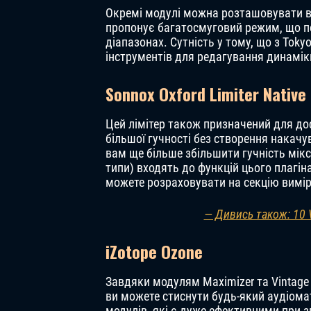
Окремі модулі можна розташовувати в
пропонує багатосмуговий режим, що пе
діапазонах. Сутність у тому, що з Toky
інструментів для редагування динамік
Sonnox Oxford Limiter Native
Цей лімітер також призначений для до
більшої гучності без створення накач
вам ще більше збільшити гучність мік
типи) входять до функцій цього плагін
можете розраховувати на секцію вимі
— Дивись також: 10
iZotope Ozone
Завдяки модулям Maximizer та Vintage 
ви можете стиснути будь-який аудіомат
модулів, які є дуже ефективними при з