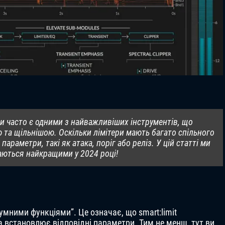
ри часто є одними з найважливіших інструментів, що
та щільнішою. Оскільки лімітери мають багато спільного
раметри, такі як атака, поріг або реліз. У цій статті ми
жаються найкращими у 2024 році!
умними функціями”. Це означає, що smart:limit
а встановлює відповідні параметри. Тим не менш, тут ви