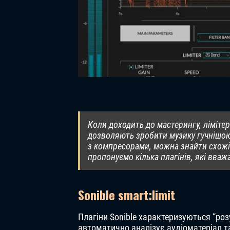
Коли доходить до мастерингу, ліміте
дозволяють зробити музику гучнішою 
з компресорами, можна знайти схожі па
пропонуємо кілька плагінів, які вва
Sonible smart:limit
Плагіни Sonible характеризуються “роз
автоматично аналізує аудіоматеріал т