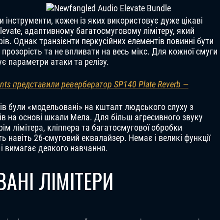
и інструменти, кожен із яких використовує дуже цікаві
levate, адаптивному багатосмуговому лімітеру, який
ів. Однак транзієнти перкусійних елементів повинні бути
прозорість та не впливати на весь мікс. Для кожної смуги
є параметри атаки та релізу.
ents представили ревербератор SP140 Plate Reverb —
рів були «модельовані» на кшталт людського слуху з
ів на основі шкали Мела. Для більш агресивного звуку
ім лімітера, кліппера та багатосмугової обробки
ть навіть 26-смуговий еквалайзер. Немає і великі функції
 і вимагає деякого навчання.
АНІ ЛІМІТЕРИ