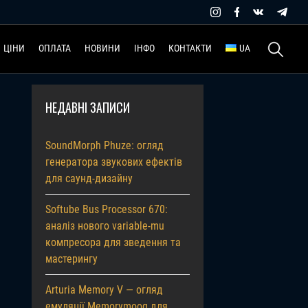
Пошук:
ЦІНИ
ОПЛАТА
НОВИНИ
ІНФО
КОНТАКТИ
UA
НЕДАВНІ ЗАПИСИ
SoundMorph Phuze: огляд
генератора звукових ефектів
для саунд-дизайну
Softube Bus Processor 670:
аналіз нового variable-mu
компресора для зведення та
мастерингу
Arturia Memory V — огляд
емуляції Memorymoog для