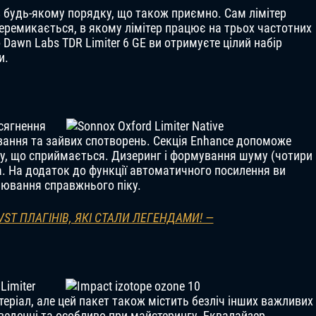
 будь-якому порядку, що також приємно. Сам лімітер
ремикається, в якому лімітер працює на трьох частотних
o Dawn Labs TDR Limiter 6 GE ви отримуєте цілий набір
и.
сягнення
ування та зайвих спотворень. Секція Enhance допоможе
су, що сприймається. Дизеринг і формування шуму (чотири
а. На додаток до функції автоматичного посилення ви
рювання справжнього піку.
 VST ПЛАГІНІВ, ЯКІ СТАЛИ ЛЕГЕНДАМИ! —
Limiter
еріал, але цей пакет також містить безліч інших важливих
веденні та особливо при майстерингу. Еквалайзер,