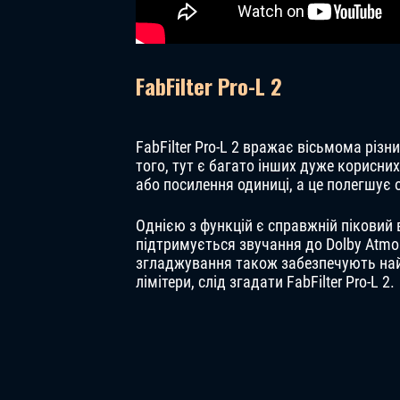
FabFilter Pro-L 2
FabFilter Pro-L 2 вражає вісьмома різ
того, тут є багато інших дуже корисни
або посилення одиниці, а це полегшує 
Однією з функцій є справжній піковий 
підтримується звучання до Dolby Atmos
згладжування також забезпечують най
лімітери, слід згадати FabFilter Pro-L 2.