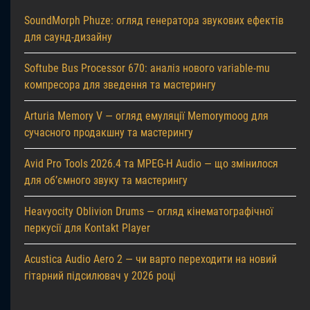
SoundMorph Phuze: огляд генератора звукових ефектів
для саунд-дизайну
Softube Bus Processor 670: аналіз нового variable-mu
компресора для зведення та мастерингу
Arturia Memory V — огляд емуляції Memorymoog для
сучасного продакшну та мастерингу
Avid Pro Tools 2026.4 та MPEG-H Audio — що змінилося
для об’ємного звуку та мастерингу
Heavyocity Oblivion Drums — огляд кінематографічної
перкусії для Kontakt Player
Acustica Audio Aero 2 — чи варто переходити на новий
гітарний підсилювач у 2026 році