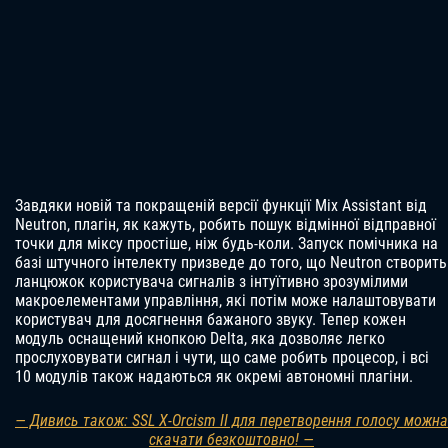
Завдяки новій та покращеній версії функції Mix Assistant від
Neutron, плагін, як кажуть, робить пошук відмінної відправної
точки для міксу простіше, ніж будь-коли. Запуск помічника на
базі штучного інтелекту призведе до того, що Neutron створить
ланцюжок користувача сигналів з інтуїтивно зрозумілими
макроелементами управління, які потім може налаштовувати
користувач для досягнення бажаного звуку. Тепер кожен
модуль оснащений кнопкою Delta, яка дозволяє легко
прослуховувати сигнал і чути, що саме робить процесор, і всі
10 модулів також надаються як окремі автономні плагіни.
— Дивись також: SSL X-Orcism II для перетворення голосу можна
скачати безкоштовно! —