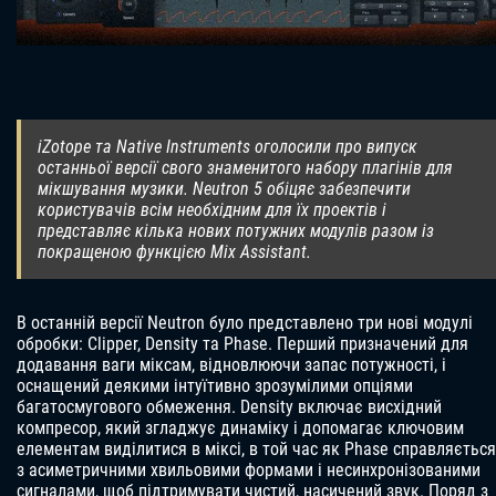
iZotope та Native Instruments оголосили про випуск
останньої версії свого знаменитого набору плагінів для
мікшування музики. Neutron 5 обіцяє забезпечити
користувачів всім необхідним для їх проектів і
представляє кілька нових потужних модулів разом із
покращеною функцією Mix Assistant.
В останній версії Neutron було представлено три нові модулі
обробки: Clipper, Density та Phase. Перший призначений для
додавання ваги міксам, відновлюючи запас потужності, і
оснащений деякими інтуїтивно зрозумілими опціями
багатосмугового обмеження. Density включає висхідний
компресор, який згладжує динаміку і допомагає ключовим
елементам виділитися в міксі, в той час як Phase справляється
з асиметричними хвильовими формами і несинхронізованими
сигналами, щоб підтримувати чистий, насичений звук. Поряд з