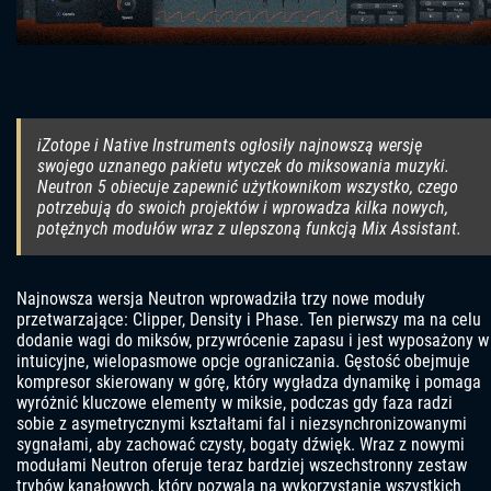
iZotope i Native Instruments ogłosiły najnowszą wersję
swojego uznanego pakietu wtyczek do miksowania muzyki.
Neutron 5 obiecuje zapewnić użytkownikom wszystko, czego
potrzebują do swoich projektów i wprowadza kilka nowych,
potężnych modułów wraz z ulepszoną funkcją Mix Assistant.
Najnowsza wersja Neutron wprowadziła trzy nowe moduły
przetwarzające: Clipper, Density i Phase. Ten pierwszy ma na celu
dodanie wagi do miksów, przywrócenie zapasu i jest wyposażony w
intuicyjne, wielopasmowe opcje ograniczania. Gęstość obejmuje
kompresor skierowany w górę, który wygładza dynamikę i pomaga
wyróżnić kluczowe elementy w miksie, podczas gdy faza radzi
sobie z asymetrycznymi kształtami fal i niezsynchronizowanymi
sygnałami, aby zachować czysty, bogaty dźwięk. Wraz z nowymi
modułami Neutron oferuje teraz bardziej wszechstronny zestaw
trybów kanałowych, który pozwala na wykorzystanie wszystkich