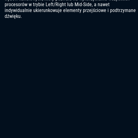
procesorów w trybie Left/Right lub Mid-Side, a nawet
indywidualnie ukierunkowuje elementy przejściowe i podtrzymane
dźwięku.