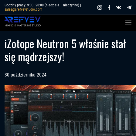
Skip
Godziny pracy: 9:00–20:00 (niedziela – nieczynne) |
sales@arefyevstudio.com
to
content
iZotope Neutron 5 właśnie stał
się mądrzejszy!
30 października 2024