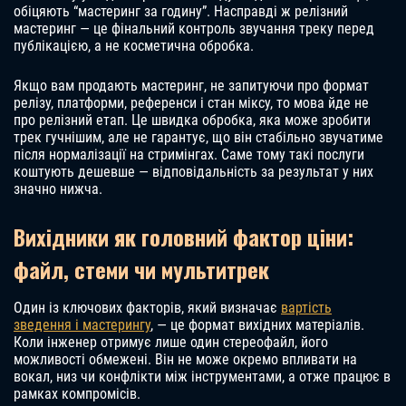
обіцяють “мастеринг за годину”. Насправді ж релізний
мастеринг — це фінальний контроль звучання треку перед
публікацією, а не косметична обробка.
Якщо вам продають мастеринг, не запитуючи про формат
релізу, платформи, референси і стан міксу, то мова йде не
про релізний етап. Це швидка обробка, яка може зробити
трек гучнішим, але не гарантує, що він стабільно звучатиме
після нормалізації на стримінгах. Саме тому такі послуги
коштують дешевше — відповідальність за результат у них
значно нижча.
Вихідники як головний фактор ціни:
файл, стеми чи мультитрек
Один із ключових факторів, який визначає
вартість
зведення і мастерингу
, — це формат вихідних матеріалів.
Коли інженер отримує лише один стереофайл, його
можливості обмежені. Він не може окремо впливати на
вокал, низ чи конфлікти між інструментами, а отже працює в
рамках компромісів.