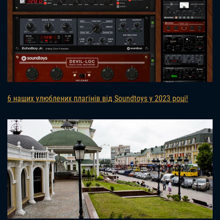
6 наших улюблених плагінів від Soundtoys у 2023 році!