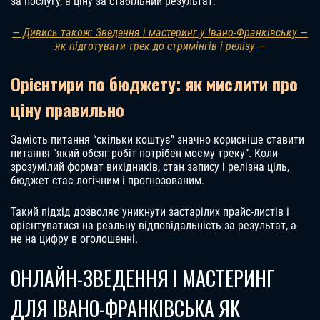
за послугу, а ціну за стабільний результат.
— Дивись також: Зведення і мастеринг у Івано-Франківську —
як підготувати трек до стримінгів і релізу —
Орієнтири по бюджету: як мислити про
ціну правильно
Замість питання “скільки коштує” значно корисніше ставити
питання “який обсяг робіт потрібен моєму треку”. Коли
зрозумілий формат вихідників, стан запису і релізна ціль,
бюджет стає логічним і прогнозованим.
Такий підхід дозволяє уникнути застарілих прайс-листів і
орієнтуватися на реальну відповідальність за результат, а
не на цифру в оголошенні.
ОНЛАЙН-ЗВЕДЕННЯ І МАСТЕРИНГ
ДЛЯ ІВАНО-ФРАНКІВСЬКА ЯК