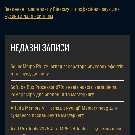
Зведення і мастеринг у Рівному — професійний звук для
музики з лайв-корінням
НЕДАВНІ ЗАПИСИ
SoundMorph Phuze: огляд генератора звукових ефектів
для саунд-дизайну
Softube Bus Processor 670: аналіз нового variable-mu
компресора для зведення та мастерингу
Arturia Memory V — огляд емуляції Memorymoog для
сучасного продакшну та мастерингу
Avid Pro Tools 2026.4 та MPEG-H Audio — що змінилося