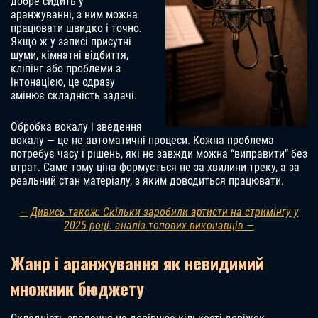
добре сидить у
аранжуванні, з ним можна
працювати швидко і точно.
Якщо ж у записі присутні
шуми, кімнатні відбиття,
кліпінг або проблеми з
інтонацією, це одразу
змінює складність задачі.
Обробка вокалу і зведення
вокалу — це не автоматичні процеси. Кожна проблема
потребує часу і рішень, які не завжди можна “виправити” без
втрат. Саме тому ціна формується не за хвилини треку, а за
реальний стан матеріалу, з яким доводиться працювати.
— Дивись також: Скільки заробили артисти на стримінгу у
2025 році: аналіз топових виконавців —
Жанр і аранжування як невидимий
множник бюджету