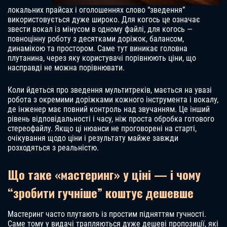
локальних прайсах і оголошеннях слово “зведення”
використовується дуже широко. Для когось це означає
звести вокал із мінусом в одному файлі, для когось —
повноцінну роботу з десятками доріжок, балансом,
динамікою та простором. Саме тут виникає головна
плутанина, через яку користувачі порівнюють ціни, що
насправді не можна порівнювати.
Коли йдеться про зведення мультитреків, мається на увазі
робота з окремими доріжками кожного інструмента і вокалу,
де інженер має повний контроль над звучанням. Це інший
рівень відповідальності і часу, ніж проста обробка готового
стереофайлу. Якщо ці нюанси не проговорені на старті,
очікування щодо ціни і результату майже завжди
розходяться з реальністю.
Що таке «мастеринг» у ціні — і чому
“зробити гучніше” коштує дешевше
Мастеринг часто плутають із простим підняттям гучності.
Саме тому у видачі трапляються дуже дешеві пропозиції, які