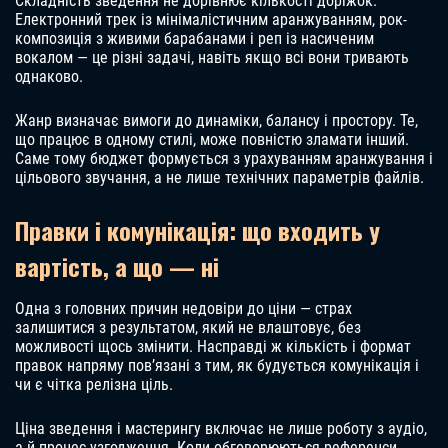
Складність зведення не дорівнює кількості доріжок.
Електронний трек із мінімалістичним аранжуванням, рок-
композиція з живими барабанами і реп із насиченим
вокалом — це різні задачі, навіть якщо всі вони тривають
однаково.
Жанр визначає вимоги до динаміки, балансу і простору. Те,
що працює в одному стилі, може повністю зламати інший.
Саме тому бюджет формується з урахуванням аранжування і
цільового звучання, а не лише технічних параметрів файлів.
Правки і комунікація: що входить у
вартість, а що — ні
Одна з головних причин недовіри до ціни — страх
залишитися з результатом, який не влаштовує, без
можливості щось змінити. Насправді ж кількість і формат
правок напряму пов’язані з тим, як будується комунікація і
чи є чітка релізна ціль.
Ціна зведення і мастерингу включає не лише роботу з аудіо,
а й процес узгодження. Коли обговорюються референси,