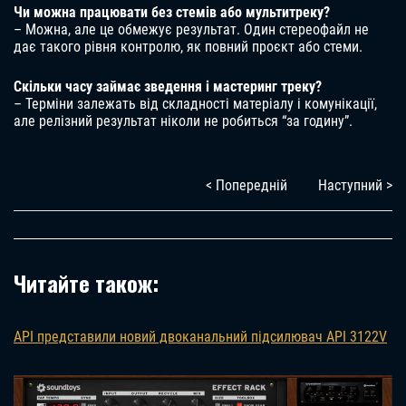
Чи можна працювати без стемів або мультитреку?
– Можна, але це обмежує результат. Один стереофайл не
дає такого рівня контролю, як повний проєкт або стеми.
Скільки часу займає зведення і мастеринг треку?
– Терміни залежать від складності матеріалу і комунікації,
але релізний результат ніколи не робиться “за годину”.
< Попередній
Наступний >
Читайте також:
API представили новий двоканальний підсилювач API 3122V