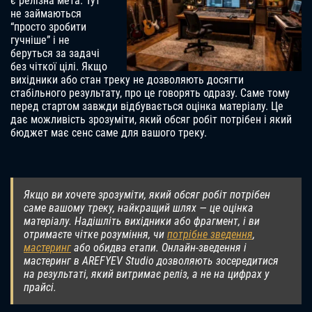
є релізна мета. Тут
не займаються
“просто зробити
гучніше” і не
беруться за задачі
без чіткої цілі. Якщо
вихідники або стан треку не дозволяють досягти
стабільного результату, про це говорять одразу. Саме тому
перед стартом завжди відбувається оцінка матеріалу. Це
дає можливість зрозуміти, який обсяг робіт потрібен і який
бюджет має сенс саме для вашого треку.
Якщо ви хочете зрозуміти, який обсяг робіт потрібен
саме вашому треку, найкращий шлях — це оцінка
матеріалу. Надішліть вихідники або фрагмент, і ви
отримаєте чітке розуміння, чи
потрібне зведення
,
мастеринг
або обидва етапи. Онлайн-зведення і
мастеринг в AREFYEV Studio дозволяють зосередитися
на результаті, який витримає реліз, а не на цифрах у
прайсі.