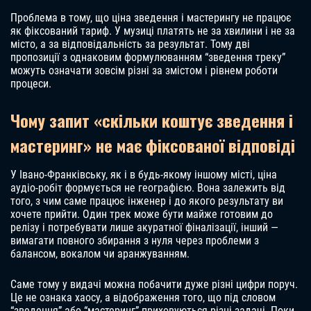
Проблема в тому, що ціна зведення і мастерингу не працює
як фіксований тариф. У музиці платять не за хвилини і не за
місто, а за відповідальність за результат. Тому дві
пропозиції з однаковим формулюванням “зведення треку”
можуть означати зовсім різні за змістом і рівнем роботи
процеси.
Чому запит «скільки коштує зведення і
мастеринг» не має фіксованої відповіді
У Івано-Франківську, як і в будь-якому іншому місті, ціна
аудіо-робіт формується не географією. Вона залежить від
того, з чим саме працює інженер і до якого результату ви
хочете прийти. Один трек може бути майже готовим до
релізу і потребувати лише акуратної фіналізації, інший —
вимагати повного збирання з нуля через проблеми з
балансом, вокалом чи аранжуванням.
Саме тому у видачі можна побачити дуже різні цифри поруч.
Це не ознака хаосу, а відображення того, що під словом
“зведення” або “мастеринг” приховуються різні задачі. Поки