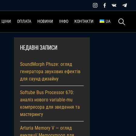
Пошук:
ЦІНИ
ОПЛАТА
НОВИНИ
ІНФО
КОНТАКТИ
UA
НЕДАВНІ ЗАПИСИ
SoundMorph Phuze: огляд
генератора звукових ефектів
для саунд-дизайну
Softube Bus Processor 670:
аналіз нового variable-mu
компресора для зведення та
мастерингу
Arturia Memory V — огляд
емуляції Memorymoog для