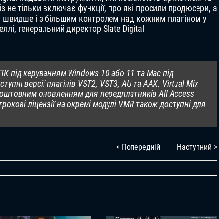
з не тільки включає функції, про які просили продюсери, а
и швидше і з більшим контролем над кожним плагіном у
лі, генеральний директор Slate Digital
а ПК під керуванням Windows 10 або 11 та Mac під
упні версії плагінів VST2, VST3, AU та AAX. Virtual Mix
зкоштовним оновленням для передплатників All Access
трокові ліцензії на окремі модулі VMR також доступні для
< Попередній
Наступний >