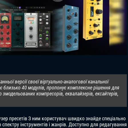
танньої версії своєї віртуально-аналогової канальної
чає близько 40 модулів, пропонує комплексне рішення для
р змодельованих компресорів, еквалайзерів, ексайтерів,
аузер пресетів З ним користувач швидко знайде спеціально
 спектру інструментів і жанрів. Доступно для редагування