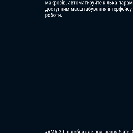
макросів, автоматизуйте кілька парам
доступним масштабування інтерфейсу д
роботи.
«VMR 3.0 відображає прагнення Slate D