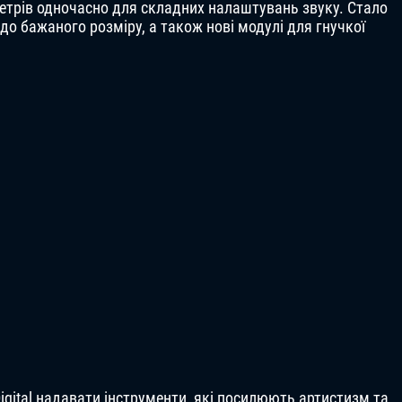
етрів одночасно для складних налаштувань звуку. Стало
о бажаного розміру, а також нові модулі для гнучкої
igital надавати інструменти, які посилюють артистизм та