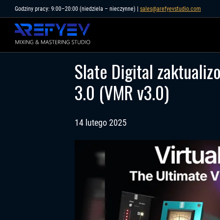
Skip
Godziny pracy: 9:00–20:00 (niedziela – nieczynne) |
sales@arefyevstudio.com
to
content
Slate Digital zaktualiz
3.0 (VMR v3.0)
14 lutego 2025