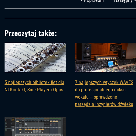
< Poprzedni
Następny >
Przeczytaj także:
5 najlepszych bibliotek flet dla
7 najlepszych wtyczek WAVES
NI Kontakt, Sine Player i Opus
do profesjonalnego miksu
wokalu – sprawdzone
narzędzia inżynierów dźwięku