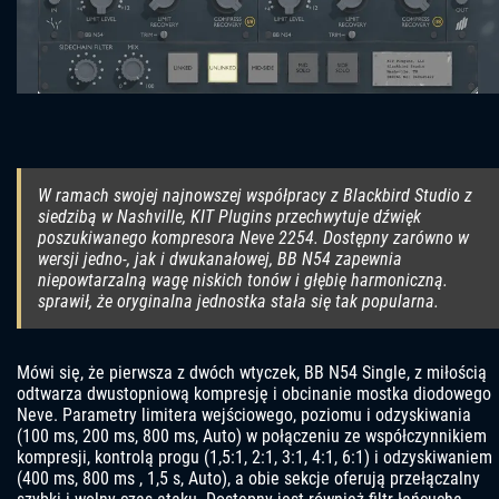
W ramach swojej najnowszej współpracy z Blackbird Studio z
siedzibą w Nashville, KIT Plugins przechwytuje dźwięk
poszukiwanego kompresora Neve 2254. Dostępny zarówno w
wersji jedno-, jak i dwukanałowej, BB N54 zapewnia
niepowtarzalną wagę niskich tonów i głębię harmoniczną.
sprawił, że oryginalna jednostka stała się tak popularna.
Mówi się, że pierwsza z dwóch wtyczek, BB N54 Single, z miłością
odtwarza dwustopniową kompresję i obcinanie mostka diodowego
Neve. Parametry limitera wejściowego, poziomu i odzyskiwania
(100 ms, 200 ms, 800 ms, Auto) w połączeniu ze współczynnikiem
kompresji, kontrolą progu (1,5:1, 2:1, 3:1, 4:1, 6:1) i odzyskiwaniem
(400 ms, 800 ms , 1,5 s, Auto), a obie sekcje oferują przełączalny