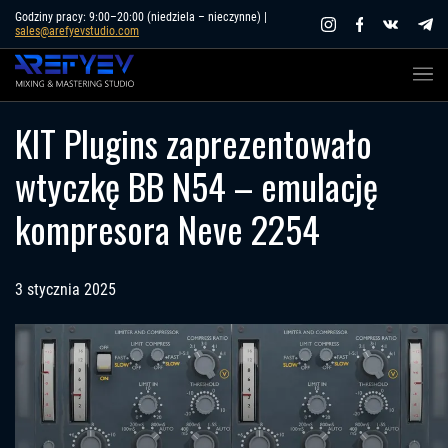
Skip
Godziny pracy: 9:00–20:00 (niedziela – nieczynne) |
sales@arefyevstudio.com
to
content
KIT Plugins zaprezentowało
wtyczkę BB N54 – emulację
kompresora Neve 2254
3 stycznia 2025