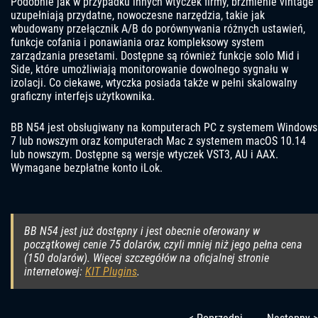
Podobnie jak w przypadku innych wtyczek firmy, brzmienie vintage
uzupełniają przydatne, nowoczesne narzędzia, takie jak
wbudowany przełącznik A/B do porównywania różnych ustawień,
funkcje cofania i ponawiania oraz kompleksowy system
zarządzania presetami. Dostępne są również funkcje solo Mid i
Side, które umożliwiają monitorowanie dowolnego sygnału w
izolacji. Co ciekawe, wtyczka posiada także w pełni skalowalny
graficzny interfejs użytkownika.
BB N54 jest obsługiwany na komputerach PC z systemem Windows
7 lub nowszym oraz komputerach Mac z systemem macOS 10.14
lub nowszym. Dostępne są wersje wtyczek VST3, AU i AAX.
Wymagane bezpłatne konto iLok.
BB N54 jest już dostępny i jest obecnie oferowany w
początkowej cenie 75 dolarów, czyli mniej niż jego pełna cena
(150 dolarów). Więcej szczegółów na oficjalnej stronie
internetowej:
KIT Plugins
.