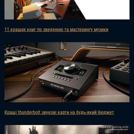
11 кращих книг по зведенню та мастерингу музики
Кращі thunderbolt звукові карти на будь-який бюджет