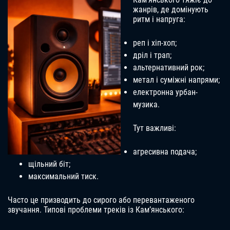
жанрів, де домінують
ритм і напруга:
реп і хіп-хоп;
дріл і трап;
альтернативний рок;
метал і суміжні напрями;
електронна урбан-
музика.
Тут важливі:
агресивна подача;
щільний біт;
максимальний тиск.
Часто це призводить до сирого або перевантаженого
звучання. Типові проблеми треків із Кам’янського: