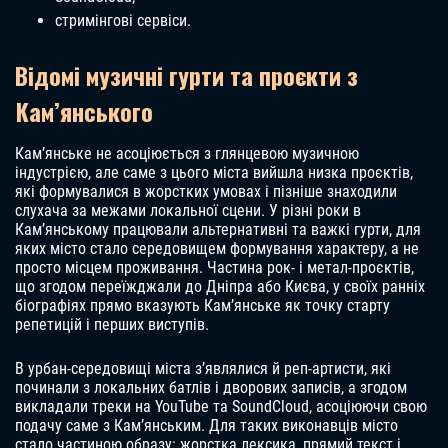
стримінгові сервіси.
Відомі музичні гурти та проєкти з
Кам’янського
Кам’янське не асоціюється з глянцевою музичною
індустрією, але саме з цього міста вийшла низка проєктів,
які формувалися в жорстких умовах і пізніше знаходили
слухача за межами локальної сцени. У різні роки в
Кам’янському працювали альтернативні та важкі гурти, для
яких місто стало середовищем формування характеру, а не
просто місцем проживання. Частина рок- і метал-проєктів,
що згодом переїжджали до Дніпра або Києва, у своїх ранніх
біографіях прямо вказують Кам’янське як точку старту
репетицій і перших виступів.
В урбан-середовищі міста з’являлися й реп-артисти, які
починали з локальних батлів і дворових записів, а згодом
викладали треки на YouTube та SoundCloud, асоціюючи свою
подачу саме з Кам’янським. Для таких виконавців місто
стало частиною образу: жорстка лексика, прямий текст і