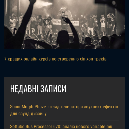
7 кращих онлайн курсів по створенню хіп хоп треків
НЕДАВНІ ЗАПИСИ
SoundMorph Phuze: огляд генератора звукових ефектів
для саунд-дизайну
Softube Bus Processor 670: аналіз нового variable-mu