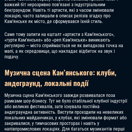
важкий біт нерозривно пов’язані з індустріальним
бекграундом. Навіть ті артисти, які з часом змінювали
локацію, часто залишали в описах релізів згадку про
Кам’янське як місто, де сформувався їхній стиль.
Саме тому запити на кшталт «артисти з Кам’янського»,
«гурти Кам’янське» або «реп Кам’янське» виникають
регулярно — місто сприймається не як випадкова точка на
мапі, а як середовище, що накладає відбиток на звук і
подачу.
Музична сцена Кам’янського: клуби,
андеграунд, локальні події
Музична сцена Кам’янського завжди розвивалася поза
рамками шоу-бізнесу. Тут не було стабільної клубної індустрії
або великих фестивалів, зате існувала постійна
андеграундна активність. Виступи проходили на невеликих
локальних майданчиках, у клубах, які змінювали формат або
закривалися, у тимчасових просторах і навіть у
напівпромислових локаціях. Для багатьох музикантів перші