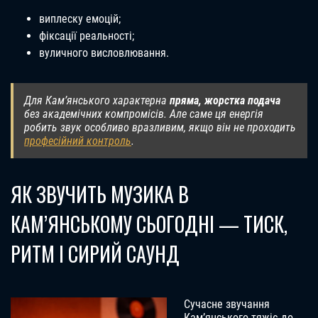
виплеску емоцій;
фіксації реальності;
вуличного висловлювання.
Для Кам’янського характерна
пряма, жорстка подача
без академічних компромісів. Але саме ця енергія
робить звук особливо вразливим, якщо він не проходить
професійний контроль
.
ЯК ЗВУЧИТЬ МУЗИКА В
КАМ’ЯНСЬКОМУ СЬОГОДНІ — ТИСК,
РИТМ І СИРИЙ САУНД
Сучасне звучання
Кам’янського тяжіє до