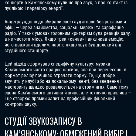
концерти в Кам’янському були не про звук, а про контакт із
публікою і перевірку енергії.
Андеграундні події збирали свою аудиторію без реклами й
афіш — через знайомства, соціальні мережі та сарафанне
радіо. У таких умовах головним критерієм була реакція залу,
а не чистота міксу. Якщо трек «качав» і викликав емоцію,
його вважали вдалим, навіть якщо звук був далекий від
студійного стандарту.
Цей підхід сформував специфічну культуру: музика
Кам’янського часто працює наживо, але при перенесенні в
формат релізу починає втрачати форму. Те, що добре
звучить у клубі або на локальному івенті, без зведення і
мастерингу швидко розвалюється на стримінгах. Саме тому
сцена Кам’янського активна й жива, але технічно вразлива —
і це створює прямий запит на професійний фінальний
контроль звуку.
СТУДІЇ ЗВУКОЗАПИСУ В
КАМ’ЯНСЬКОМУ: ОБМЕЖЕНИЙ ВИБІР І