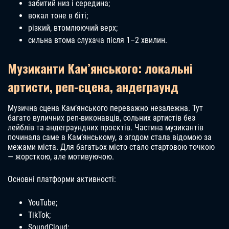
забитий низ і середина;
вокал тоне в біті;
різкий, втомлюючий верх;
сильна втома слухача після 1–2 хвилин.
Музиканти Кам’янського: локальні
артисти, реп-сцена, андеграунд
Музична сцена Кам’янського переважно незалежна. Тут
багато вуличних реп-виконавців, сольних артистів без
лейблів та андеграундних проєктів. Частина музикантів
починала саме в Кам’янському, а згодом стала відомою за
межами міста. Для багатьох місто стало стартовою точкою
— жорсткою, але мотивуючою.
Основні платформи активності:
YouTube;
TikTok;
SoundCloud;