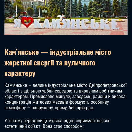
Кам’янське — індустріальне місто
жорсткої енергії та вуличного
характеру
Кам’янське — велике індустріальне місто Дніпропетровської
області з щільною урбан-середою та виразним робітничим
характером. Промислове минуле, заводські райони й висока
концентрація житлових масивів формують особливу
атмосферу — напружену, пряму, без прикрас.
У такому середовищі музика рідко сприймається як
естетичний об’єкт. Вона стає способом: