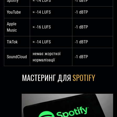
Spotify
≈ -14 LUFS
-1 dBTP
YouTube
≈ -14 LUFS
-1 dBTP
Apple
≈ -16 LUFS
-1 dBTP
Music
TikTok
≈ -14 LUFS
-1 dBTP
немає жорсткої
SoundCloud
-1 dBTP
нормалізації
МАСТЕРИНГ ДЛЯ
SPOTIFY