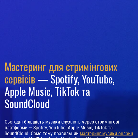
Мастеринг для стримінгових
сервісів
— Spotify, YouTube,
Apple Music, TikTok та
SoundCloud
Сьогодні більшість музики слухають через стримінгові
платформи — Spotify, YouTube, Apple Music, TikTok та
SoundCloud. Саме тому правильний
мастеринг музики онлайн