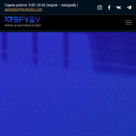
Skip
Години роботи: 9:00–20:00 (неділя — вихідний) |
sales@arefyevstudio.com
to
content