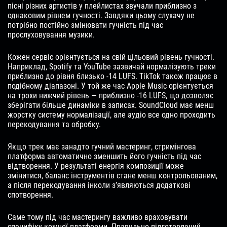
пісні різних артистів у плейлистах звучали приблизно з
однаковим рівнем гучності. Завдяки цьому слухачу не
потрібно постійно змінювати гучність під час
прослуховування музики.
Кожен сервіс орієнтується на свій цільовий рівень гучності.
Наприклад, Spotify та YouTube зазвичай нормалізують треки
приблизно до рівня близько -14 LUFS. TikTok також працює в
подібному діапазоні. У той же час Apple Music орієнтується
на трохи нижчий рівень — приблизно -16 LUFS, що дозволяє
зберігати більше динаміки в записах. SoundCloud має менш
жорстку систему нормалізації, але аудіо все одно проходить
перекодування та обробку.
Якщо трек має занадто гучний мастеринг, стримінгова
платформа автоматично зменшить його гучність під час
відтворення. У результаті енергія композиції може
змінитися, баланс інструментів стане менш контрольованим,
а після перекодування інколи з’являються додаткові
спотворення.
Саме тому під час мастерингу важливо враховувати
специфіку кожної платформи. Правильно підготовлений