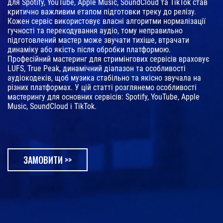
для Spotify, YouTube, Apple Music, SoundCloud та TikTok став
критично важливим етапом підготовки треку до релізу.
Кожен сервіс використовує власні алгоритми нормалізації
гучності та перекодування аудіо, тому неправильно
підготовлений мастер може звучати тихіше, втрачати
динаміку або якість після обробки платформою.
Професійний мастеринг для стримінгових сервісів враховує
LUFS, True Peak, динамічний діапазон та особливості
аудіокодеків, щоб музика стабільно та якісно звучала на
різних платформах. У цій статті розглянемо особливості
мастерингу для основних сервісів: Spotify, YouTube, Apple
Music, SoundCloud і TikTok.
ЗАМОВИТИ >>