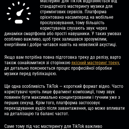
Мастеринг для TikTok відрізняється від
стандартного мастерингу музики для
стримінгових сервісів. Платформа
орієнтована насамперед на мобільне
прослуховування, тому більшість
користувачів слухають звук через
динаміки смартфонів або прості навушники. У таких умовах
особливо важливо, щоб трек залишався зрозумілим,
енергійним і добре читався навіть на невеликій акустиці.
Якщо вам потрібна повна підготовка треку до релізу, варто
також ознайомитися зі сторінкою
якісний мастеринг треку
,
де детально пояснюється процес професійної обробки
музики перед публікацією.
Ще одна особливість TikTok — короткий формат відео. Часто
користувачі чують лише фрагмент композиції, тому звук
повинен бути максимально концентрованим і гучним уже з
перших секунд. Крім того, платформа застосовує
перекодування аудіо після завантаження, що може впливати
на деталізацію та баланс частот.
Саме тому під час мастерингу для TikTok важливо