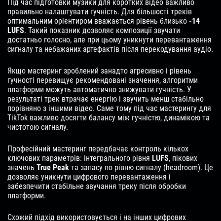
Під час підготовки музики для коротких відео важливо
правильно налаштувати гучність. Для більшості треків
оптимальним орієнтиром вважається рівень близько
-14
LUFS
. Такий показник дозволяє композиції звучати
достатньо голосно, але при цьому уникнути перевантаження
сигналу та небажаних артефактів після перекодування аудіо.
Якщо мастеринг зроблений занадто агресивно і рівень
гучності перевищує рекомендовані значення, алгоритми
платформи можуть автоматично знижувати гучність. У
результаті трек втрачає енергію і звучить менш стабільно
порівняно з іншими відео. Саме тому під час мастерингу для
TikTok важливо досягти балансу між гучністю, динамікою та
чистотою сигналу.
Професійний мастеринг передбачає контроль кількох
ключових параметрів: інтегрального рівня
LUFS
, пікових
значень
True Peak
та запасу по рівню сигналу (headroom). Це
дозволяє уникнути цифрового перевантаження і
забезпечити стабільне звучання треку після обробки
платформи.
Схожий підхід використовується і на інших цифрових