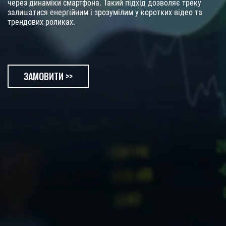
через динаміки смартфона. Такий підхід дозволяє треку
залишатися енергійним і зрозумілим у коротких відео та
трендових роликах.
ЗАМОВИТИ >>