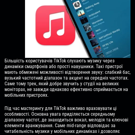
Більшість користувачів TikTok слухають музику через
динаміки смартфонів або прості навушники. Такі пристрої
мають обмежені можливості відтворення звуку: слабкий бас,
вузький частотний діапазон та акцент на середніх частотах.
Саме тому трек, який добре звучить у студії на великих
моніторах, не завжди однаково ефективно сприймається на
мобільних пристроях.
Під час мастерингу для TikTok важливо враховувати ці
особливості. Основна увага приділяється середньому
діапазону частот, де знаходиться вокал, мелодія та ключові
елементи аранжування. Саме mid-range відповідає за
читабельність музики у мобільних динаміках і дозволяє