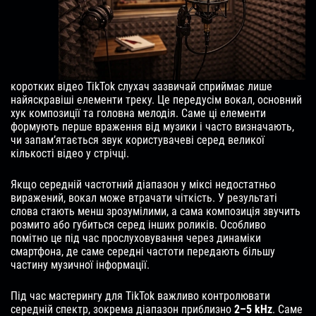
коротких відео TikTok слухач зазвичай сприймає лише
найяскравіші елементи треку. Це передусім вокал, основний
хук композиції та головна мелодія. Саме ці елементи
формують перше враження від музики і часто визначають,
чи запам’ятається звук користувачеві серед великої
кількості відео у стрічці.
Якщо середній частотний діапазон у міксі недостатньо
виражений, вокал може втрачати чіткість. У результаті
слова стають менш зрозумілими, а сама композиція звучить
розмито або губиться серед інших роликів. Особливо
помітно це під час прослуховування через динаміки
смартфона, де саме середні частоти передають більшу
частину музичної інформації.
Під час мастерингу для TikTok важливо контролювати
середній спектр, зокрема діапазон приблизно
2–5 kHz
. Саме