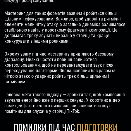
секунд прослуховування.
Мастеринг для таких форматів зазвичай робиться більш
щільним і сфокусованим. Важливо, щоб ударні та ритмічні
елементи мали чітку атаку, а загальна динаміка залишалася
стабільною навіть у короткому фрагменті композиції. Це
допомагає треку звучати виразно у стрічці та краще
конкурувати з іншими роликами.
Окрему увагу під час мастерингу приділяють басовому
діапазону. Низькі частоти повинні залишатися
контрольованими, щоб не перевантажувати звук після
перекодування платформи. Збалансований бас разом із
чіткою атакою ударних робить трек більш щільним і
ритмічним.
Головна мета такого підходу — зробити так, щоб композиція
звучала енергійно вже з перших секунд. У коротких відео
саме цей фактор часто визначає, чи залишиться звук
помітним для слухача у стрічці TikTok.
ПОМИЛКИ ПІД ЧАС
ПІДГОТОВКИ