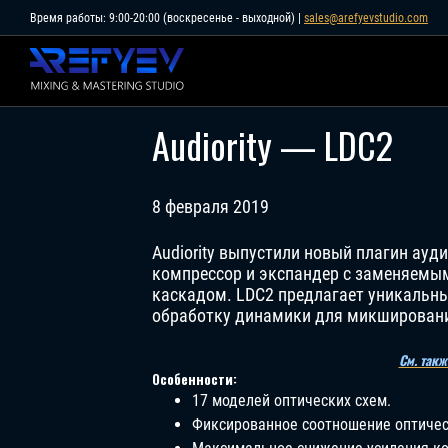
Skip
Время работы: 9:00-20:00 (воскресенье - выходной) |
sales@arefyevstudio.com
to
content
Audiority — LDC2
8 февраля 2019
Audiority выпустили новый плагин ау
компрессор и экспандер с заменяемы
каскадом. LDC2 предлагает уникальны
обработку динамики для микшировани
См. такж
Особенности:
17 моделей оптических схем.
Фиксированное соотношение оптическ