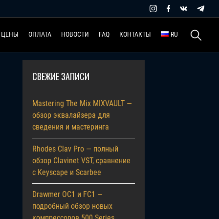
Найти:
ЦЕНЫ
ОПЛАТА
НОВОСТИ
FAQ
КОНТАКТЫ
RU
СВЕЖИЕ ЗАПИСИ
Mastering The Mix MIXVAULT —
обзор эквалайзера для
сведения и мастеринга
Rhodes Clav Pro — полный
обзор Clavinet VST, сравнение
с Keyscape и Scarbee
Drawmer OC1 и FC1 —
подробный обзор новых
компрессоров 500 Series