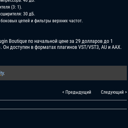
мпрессора: 40 дБ.
еля (3: 1).
сширителя: 30 дБ.
боковых цепей и фильтры верхних частот.
gin Boutique по начальной цене за 29 долларов до 1
). Он доступен в форматах плагинов VST/VST3, AU и AAX.
ty
.
< Предыдущий
Следующий >