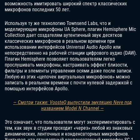
возможность имитировать широкий спектр классических
микрофонов последних 50 лет.
Используя ту же технологию Townsend Labs, что и
моделирующие микрофоны UA Sphere, плагин Hemisphere Mic
Collection дает создателям аутентичный звук десятков
классических микрофонов в реальном времени при
использовании интерфейсов Universal Audio Apollo или
непосредственно на рабочей станции цифрового аудио (DAW).
Плагин Hemisphere позволяет пользователям легко
прослушивать микрофоны, настраивать эффект близости,
фильтры и элементы управления осями даже после записи.
Любую из этих «цепочек виртуальных микрофонов» можно
записать в реальном времени с почти нулевой задержкой с
помощью интерфейсов Apollo.
— Смотри также: VoosteQ выпустили эмуляцию Neve под
названием Model N Channel —
Это означает, что пользователи могут экспериментировать с
тем, как звук в студии проходит «через» любой из знаковых
динамических, ленточных и конденсаторных микрофонов.
Учитывая, что стандартный конденсаторный микрофон SC-1