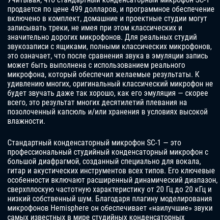
продается по цене 499 долларов, и программное обеспечение
включено в комплект, домашние и проектные студии могут
записывать треки, не имея при этом классических и
значительно дорогих микрофонов. Для реальных студий
звукозаписи с ящиками, полными классических микрофонов,
это означает, что после сравнения звука в эмуляции запись
может быть выполнена с использованием реального
микрофона, который обеспечил желаемые результаты. К
удивлению многих, оригинальный классический микрофон не
будет звучать даже так хорошо, как его эмуляция — скорее
всего, это результат многих десятилетий плевания на
позолоченный капсюль и/или хранения в условиях высокой
влажности.
Стандартный конденсаторный микрофон SC-1 — это
профессиональный студийный конденсаторный микрофон с
большой диафрагмой, созданный специально для вокала,
гитар и акустических инструментов всех типов. Его ключевые
особенности включают расширенный динамический диапазон,
сверхплоскую частотную характеристику от 20 Гц до 20 кГц и
низкий собственный шум. Благодаря плагину моделирования
микрофонов Hemisphere он обеспечивает «наилучшие» звуки
самых известных в мире студийных конденсаторных