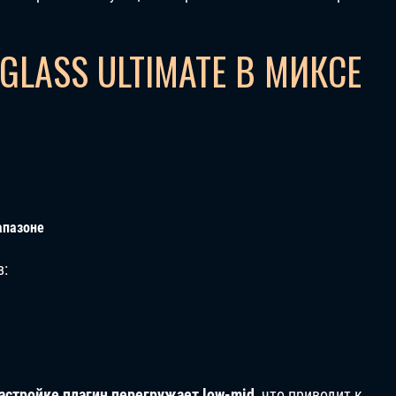
GLASS ULTIMATE В МИКСЕ
апазоне
в:
астройке плагин перегружает low-mid
, что приводит к