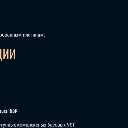
ированным плагинам.
ЦИИ
eural DSP
оступных комплексных басовых VST.