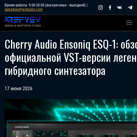
Skip
Время работы: 9:00-20:00 (воскресенье - выходной) |
sales@arefyevstudio.com
to
content
Cherry Audio Ensoniq ESQ-1: обз
официальной VST-версии леге
гибридного синтезатора
17 июня 2026