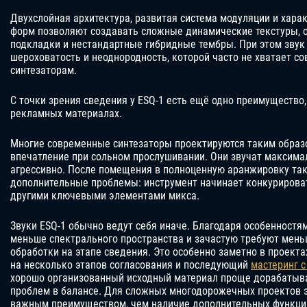
Двухслойная архитектура, развитая система модуляции и хара
форм позволяют создавать сложные динамические текстуры, 
подкладки и нестандартные гибридные тембры. При этом звук
шероховатость и неоднородность, которой часто не хватает 
синтезаторам.
С точки зрения сведения у ESQ-1 есть ещё одно преимущество,
рекламных материалах.
Многие современные синтезаторы проектируются таким образ
впечатление при сольном прослушивании. Они звучат максима
агрессивно. После помещения в полноценную аранжировку так
дополнительные проблемы: инструмент начинает конкурироват
другими ключевыми элементами микса.
Звуки ESQ-1 обычно ведут себя иначе. Благодаря особенностя
меньше спектрального пространства и зачастую требуют мен
обработки на этапе сведения. Это особенно заметно в проекта
на несколько этапов согласования и последующий
мастеринг 
хорошо организованный исходный материал проще дорабатыва
проблем в балансе. Для сложных многодорожечных проектов э
важным преимуществом, чем наличие дополнительных функци