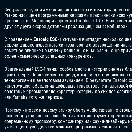
Выпуск очередной эмуляции винтажного синтезатора давно пе
Рынок насыщен программными версиями практически всех ку
прошлого: от Minimoog и Jupiter до Prophet и DX7. Большинст
друг от друга скорее деталями реализации, чем самой идеей.
С появлением
Ensoniq ESQ-1
ситуация выглядит несколько инач
версии широко известного синтезатора, а о возвращении инст
заметное влияние на музыку конца 80-х и начала 90-х, но при э
более коммерчески успешных конкурентов.
Оригинальный ESQ-1 занял особое место в истории синтеза бл
архитектуре. Он появился в период, когда индустрия искала
технологиями и аналоговым звучанием. В результате Ensoniq 
конструкцию, объединив цифровые генераторы с аналоговой ф
сочетание сформировало характер, который до сих пор сложно с
или Yamaha того же периода.
Поэтому интерес к новому релизу Cherry Audio связан не столь
важнее другой вопрос: способен ли этот инструмент предложит
современному продюсеру, композитору или саунд-дизайнеру, ко
уже существуют десятки мощных программных синтезаторов.