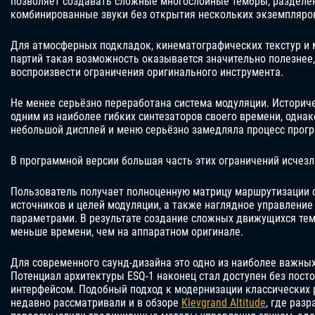
позволяет создавать сложные многослойные тембры, разделе
комбинированные звуки без открытия нескольких экземпляров
Для атмосферных подкладок, кинематографических текстур и
партий такая возможность оказывается значительно полезнее
воспроизвести ограничения оригинального инструмента.
Не менее серьёзно переработана система модуляции. Историче
одним из наиболее гибких синтезаторов своего времени, однак
небольшой дисплей и меню серьёзно замедляла процесс прог
В программной версии большая часть этих ограничений исчезл
Пользователь получает полноценную матрицу маршрутизации 
источников и целей модуляции, а также наглядное управлени
параметрами. В результате создание сложных движущихся тем
меньше времени, чем на аппаратном оригинале.
Для современного саунд-дизайна это одно из наиболее важных
Потенциал архитектуры ESQ-1 наконец стал доступен без пост
интерфейсом. Подобный подход к модернизации классических 
недавно рассматривали и в обзоре
Klevgrand Altitude
, где раз