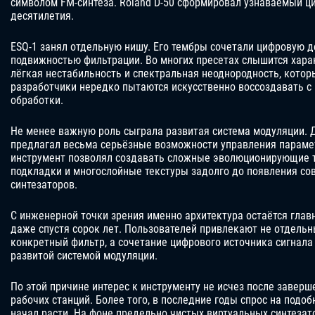
символом FM-синтеза. Roland D-50 сформировал узнаваемый ц
десятилетия.
ESQ-1 занял отдельную нишу. Его тембры сочетали цифровую 
подвижностью фильтрации. Во многих пресетах слышится хара
лёгкая нестабильность и спектральная неоднородность, кото
разработчики нередко пытаются искусственно воссоздавать 
обработки.
Не менее важную роль сыграла развитая система модуляции. Д
предлагал весьма серьёзные возможности управления параме
инструмент позволял создавать сложные эволюционирующие 
подкладки и многослойные текстуры задолго до появления с
синтезаторов.
С инженерной точки зрения именно архитектура остаётся гла
даже спустя сорок лет. Пользователей привлекают не отдель
конкретный фильтр, а сочетание цифрового источника сигнала
развитой системой модуляции.
По этой причине интерес к инструменту не исчез после завер
рабочих станций. Более того, в последние годы спрос на подо
начал расти. На фоне предельно чистых виртуальных синтеза