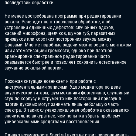
последствий обработки.
Не менее востребована программа при редактировании
вокала. Речь идет не о творческой обработке, а об
устранении единичных дефектов: случайных вдохов,
касаний микрофона, щелчков, шумов губ, паразитных
призвуков или коротких посторонних звуков между
фразами. Многие подобные задачи можно решить монтажом
или автоматизацией громкости, однако при плотной
аранжировке спектральное редактирование часто
оказывается быстрее и позволяет сохранить естественное
звучание вокальной партии.
Похожая ситуация возникает и при работе с
инструментальными записями. Удар медиатора по деке
акустической гитары, шум механики фортепиано, случайный
стук по корпусу инструмента или посторонний призвук в
партии духовых могут занимать лишь небольшую часть
спектра. В таких случаях локальная обработка оказывается
значительно аккуратнее, чем попытка убрать проблему
универсальными средствами восстановления.
Однако возможности SpectraLayers не стоит переоценивать.