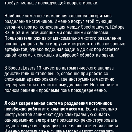
требует меньше последующей корректировки.
Наиболее заметные изменения касаются алгоритмов
разделения источников. Именно вокруг этой функции
сегодня строится конкуренция между SpectraLayers, iZotope
RX, RipX и многочисленными облачными сервисами.
Пользователи ожидают максимально чистого разделения
вокала, ударных, баса и других инструментов без цифровых
артефактов, однако подобная задача до сих пор остается
одной из самых сложных в цифровой обработке звука.
В SpectraLayers 13 качество автоматического анализа
действительно стало выше, особенно при работе со
сложными аранжировками, где инструменты частично
перекрываются по частотному диапазону. Но говорить о
полном решении проблемы пока преждевременно.
Любая современная система разделения источников
неизбежно работает с компромиссами.
Если несколько
инструментов занимают одну спектральную область
одновременно, алгоритму приходится реконструировать
недостающую информацию, а не извлекать ее из записи.
Именно поэтому даже лучшие модели могут оставлять