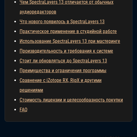
Чем SpectraLayers 13 отличается от обычных
аудиоредакторов
Что нового появилось в SpectraLayers 13
Практическое применение в студийной работе
Использование SpectraLayers 13 при мастеринге
Производительность и требования к системе
Стоит ли обновляться до SpectraLayers 13
Преимущества и ограничения программы
Сравнение с iZotope RX, RipX и другими
решениями
Стоимость лицензии и целесообразность покупки
FAQ