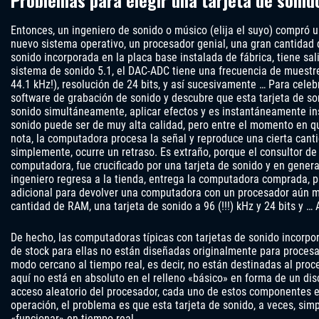
Problemas para elegir una tarjeta de sonid
Entonces, un ingeniero de sonido o músico (elija el suyo) compró
nuevo sistema operativo, un procesador genial, una gran cantidad
sonido incorporada en la placa base instalada de fábrica, tiene sa
sistema de sonido 5.1, el DAC-ADC tiene una frecuencia de muestre
44.1 kHz!), resolución de 24 bits, y así sucesivamente … Para celebr
software de grabación de sonido y descubre que esta tarjeta de s
sonido simultáneamente, aplicar efectos y es instantáneamente in
sonido puede ser de muy alta calidad, pero entre el momento en qu
nota, la computadora procesa la señal y reproduce una cierta canti
simplemente, ocurre un retraso. Es extraño, porque el consultor d
computadora, fue crucificado por una tarjeta de sonido y en genera
ingeniero regresa a la tienda, entrega la computadora comprada,
adicional para devolver una computadora con un procesador aún m
cantidad de RAM, una tarjeta de sonido a 96 (!!!) kHz y 24 bits y … A
De hecho, las computadoras típicas con tarjetas de sonido incorpor
de stock para ellas no están diseñadas originalmente para procesa
modo cercano al tiempo real, es decir, no están destinadas al pro
aquí no está en absoluto en el relleno «básico» en forma de un di
acceso aleatorio del procesador, cada uno de estos componentes 
operación, el problema es que esta tarjeta de sonido, a veces, si
«funcionar» en tiempo real .