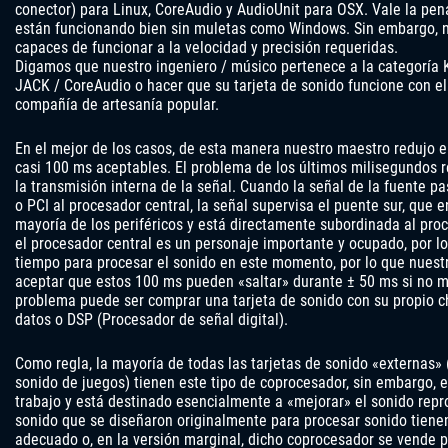
conector) para Linux, CoreAudio y AudioUnit para OSX. Vale la pen
están funcionando bien sin muletas como Windows. Sin embargo, no
capaces de funcionar a la velocidad y precisión requeridas.
Digamos que nuestro ingeniero / músico pertenece a la categoría K
JACK / CoreAudio o hacer que su tarjeta de sonido funcione con el
compañía de artesanía popular.
En el mejor de los casos, de esta manera nuestro maestro redujo 
casi 100 ms aceptables. El problema de los últimos milisegundos 
la transmisión interna de la señal. Cuando la señal de la fuente pa
o PCI al procesador central, la señal supervisa el puente sur, que e
mayoría de los periféricos y está directamente subordinada al pro
el procesador central es un personaje importante y ocupado, por lo
tiempo para procesar el sonido en este momento, por lo que nuest
aceptar que estos 100 ms pueden «saltar» durante ± 50 ms si no m
problema puede ser comprar una tarjeta de sonido con su propio c
datos o DSP (Procesador de señal digital).
Como regla, la mayoría de todas las tarjetas de sonido «externas» 
sonido de juegos) tienen este tipo de coprocesador, sin embargo, e
trabajo y está destinado esencialmente a «mejorar» el sonido repr
sonido que se diseñaron originalmente para procesar sonido tien
adecuado o, en la versión marginal, dicho coprocesador se vende p