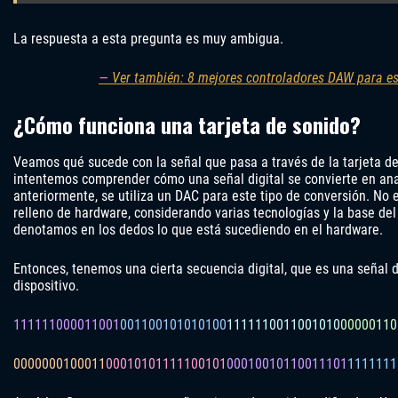
La respuesta a esta pregunta es muy ambigua.
— Ver también: 8 mejores controladores DAW para e
¿Cómo funciona una tarjeta de sonido?
Veamos qué sucede con la señal que pasa a través de la tarjeta d
intentemos comprender cómo una señal digital se convierte en a
anteriormente, se utiliza un DAC para este tipo de conversión. No 
relleno de hardware, considerando varias tecnologías y la base d
denotamos en los dedos lo que está sucediendo en el hardware.
Entonces, tenemos una cierta secuencia digital, que es una señal d
dispositivo.
111111000011001
001100101010100
1111110011001010
00000110
0000000100011
00010101111100101
00010010110011101
1111111