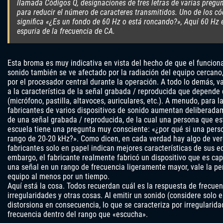
llamada Códigos Q, designaciones de tres letras de varias pregun
para reducir el número de caracteres transmitidos. Uno de los có
significa «¿Es un fondo de 60 Hz o está roncando?», Aquí 60 Hz 
espuria de la frecuencia de CA.
Esta broma es muy indicativa en vista del hecho de que el funcion
sonido también se ve afectado por la radiación del equipo cercano,
por el procesador central durante la operación. A todo lo demás, v
a la característica de la señal grabada / reproducida que depende d
(micrófono, pastilla, altavoces, auriculares, etc.). A menudo, para l
fabricantes de varios dispositivos de sonido aumentan deliberadam
de una señal grabada / reproducida, de la cual una persona que estu
escuela tiene una pregunta muy consciente: «¿por qué si una pers
rango de 20-20 kHz?». Como dicen, en cada verdad hay algo de ve
fabricantes solo en papel indican mejores características de sus eq
embargo, el fabricante realmente fabricó un dispositivo que es cap
una señal en un rango de frecuencia ligeramente mayor, vale la p
equipo al menos por un tiempo.
Aquí está la cosa. Todos recuerdan cuál es la respuesta de frecue
irregularidades y otras cosas. Al emitir un sonido (considere solo e
distorsiona en consecuencia, lo que se caracteriza por irregularid
frecuencia dentro del rango que «escucha».