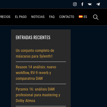
Buscar:
PRECIOS
EL PAGO
NOTICIAS
FAQ
CONTACTO
ES
ENTRADAS RECIENTES
Un conjunto completo de
máscaras para Sylenth1
Reason 14 análisis: nuevo
workflow, RV-9 reverb y
comparativa DAW
Pyramix 16: análisis DAW
profesional para mastering y
Dolby Atmos