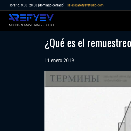
Skip
Horario: 9:00–20:00 (domingo cerrado) |
sales@arefyevstudio.com
to
content
¿Qué es el remuestre
11 enero 2019