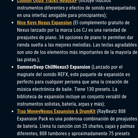
London OnDa Tracks NexusXP
(incluye muchos
instrumentos diferentes y efectos de sonido empaquetados
en una interfaz amigable para principiantes);
Nice Keys Nexus Expansion
(El complemento gratuito de
Nexus lanzado por la marca Los CJ es una variedad de
preajustes de piano. 34 opciones de piano te permiten dar
rienda suelta a las mejores melodías. Las teclas agradables
son uno de los elementos más importantes de la mayoría de
las pistas.);
SummerDeep ChillNexus3 Expansion
(Lanzado por el
magnate del sonido REFX, este paquete de expansión es
perfecto para cualquier persona que ama la creación de
música electrónica de baile. Tiene 130 presets. La
biblioteca de expansión incluye un conjunto versátil de
instrumentos solistas, batería, arpas y más);
Trap MoneyNexus Expansion & DrumKit
(RayBeatz 808
Expansion Pack es una poderosa combinación de preajustes
de batería. Llena tu canción con 25 charles, cajas y palmas
diferentes, 808 tambores y aproximadamente 75 presets