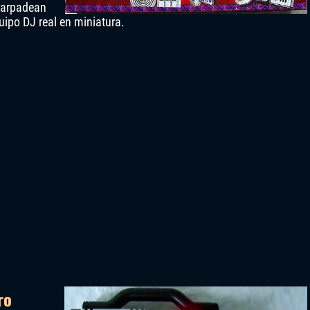
parpadean
uipo DJ real en miniatura.
ro