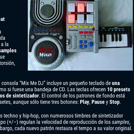
at
a
ada
 a la
samples
que
torsión,
 la consola “Mix Me DJ” incluye un pequeño teclado de
una
como si fuese una bandeja de CD. Las teclas ofrecen
10 presets
os de sintetizador
. El control de los patrones de fondo está
setes, aunque sólo tiene tres botones:
Play
,
Pause
y
Stop
.
os techno y hip-hop, con numerosos timbres de sintetizador
o (+/–) regulan la velocidad de reproducción de los
samples
,
embargo, cada nuevo patrón restaura el tempo a su valor original.