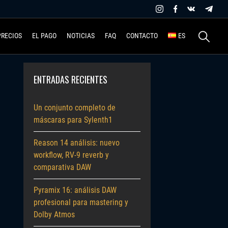
Buscar:
PRECIOS
EL PAGO
NOTICIAS
FAQ
CONTACTO
ES
ENTRADAS RECIENTES
Un conjunto completo de
máscaras para Sylenth1
Reason 14 análisis: nuevo
workflow, RV-9 reverb y
comparativa DAW
Pyramix 16: análisis DAW
profesional para mastering y
Dolby Atmos