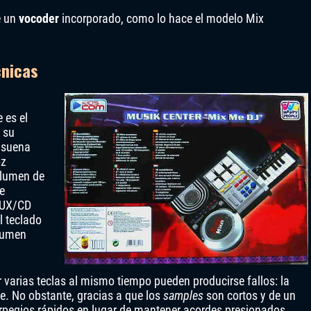
e un
vocoder
incorporado, como lo hace el modelo Mix
cnicas
 es el
n su
 suena
oz
olumen de
e
 AUX/CD
l teclado
olumen
 varias teclas al mismo tiempo pueden producirse fallos: la
le. No obstante, gracias a que los
samples
son cortos y de un
rpegios rápidos en lugar de mantener acordes presionados.