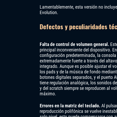
Lamentablemente, esta versión no incluy
Evolution.
Defectos y peculiaridades té
Falta de control de volumen general.
Este
principal inconveniente del dispositivo. E
configuración predeterminada, la consola
extremadamente fuerte a través del altav
integrado. Aunque es posible ajustar el v
los pads y de la música de fondo mediant
botones digitales separados, y el puerto
tiene regulación analógica, los sonidos de
y del scratch siempre se reproducen al v
máximo.
Errores en la matriz del teclado.
Al pulsar
reproducción polifónica se vuelve inestab
solo nivel, esto puede compensarse con a