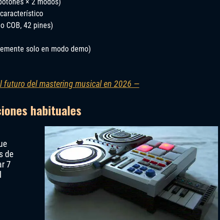
 botones × 2 modos)
 característico
o COB, 42 pines)
blemente solo en modo demo)
l futuro del mastering musical en 2026 —
ciones habituales
ue
s de
ar 7
l