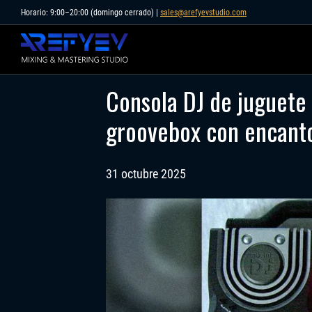
Skip
Horario: 9:00–20:00 (domingo cerrado) |
sales@arefyevstudio.com
to
content
Consola DJ de juguet
groovebox con encanto 
31 octubre 2025