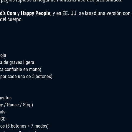
id’s Com
y
Happy People
, y en EE. UU. se lanzó una versión con
 del cuerpo.
roja
a de graves ligera
ica confiable en mono)
2 por cada uno de 5 botones)
mentos
ay / Pause / Stop)
ads
/CD
tos (3 botones × 7 modos)