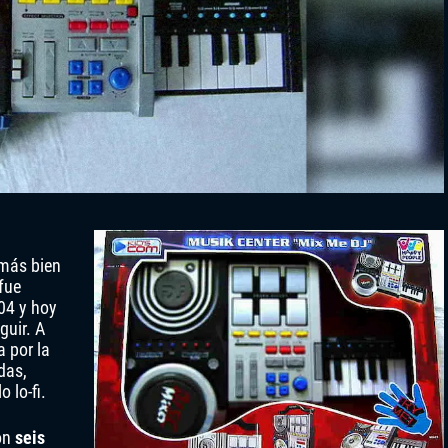
más bien
fue
04 y hoy
guir. A
 por la
das,
 lo-fi.
con
seis