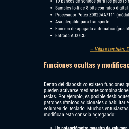
10 bancos de sonidos para los pads (5
Samples lo-fi de 8 bits con ruido digital
Procesador Potex Z0829AA7111 (módul
Asa plegable para transporte
Función de apagado automático (posi
Entrada AUX/CD
— Véase también: E
Funciones ocultas y modifica
Dentro del dispositivo existen funciones q
pueden activarse mediante combinacione
teclas. Por ejemplo, es posible desbloque
patrones rítmicos adicionales o habilitar e
volumen del teclado. Muchos entusiastas
modifican esta consola agregando:
Un
potenciómetro maestro de volumen