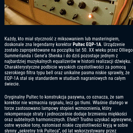
Każdy, kto miał styczność z miksowaniem lub masteringiem,
doskonale zna legendarny korektor
Pultec EQP-1A
. Urządzenie
zostało zaprojektowane na początku lat 50. XX wieku przez Olliego
Summerlanda i Gene’a Shenka i do dziś pozostaje jednym z
najbardziej muzykalnych equalizerów w historii realizacji dźwięku.
Charakterystyczne podbicie wysokich częstotliwości za pomocą
szerokiego filtra typu bell oraz unikalne pasma niskie sprawiły, że
EQP-1A stał się standardem w studiach nagraniowych na całym
świecie.
Oryginalny Pultec to konstrukcja pasywna, co oznacza, że sam
korektor nie wzmacnia sygnału, lecz go tłumi. Właśnie dlatego w
torze zastosowano lampowy stopień wzmocnienia, który
rekompensuje straty i jednocześnie dodaje brzmieniu miękkości
oraz subtelnych harmonicznych. Efekt? Trudno uzyskać agresywne,
ostre wysokie tony, natomiast niskie częstotliwości kryją w sobie
słynny „sekretny trik Pulteca”, od lat wykorzystywany przez