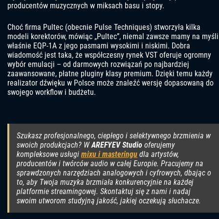
producentów muzycznych w miksach basu i stopy.
Choć firma Pultec (obecnie Pulse Techniques) stworzyła kilka
modeli korektorów, mówiąc „Pultec”, niemal zawsze mamy na myśli
właśnie EQP-1A z jego pasmami wysokimi i niskimi. Dobra
wiadomość jest taka, że współczesny rynek VST oferuje ogromny
wybór emulacji – od darmowych rozwiązań po najbardziej
zaawansowane, płatne pluginy klasy premium. Dzięki temu każdy
realizator dźwięku w Polsce może znaleźć wersję dopasowaną do
swojego workflow i budżetu.
Szukasz profesjonalnego, ciepłego i selektywnego brzmienia w
swoich produkcjach? W
AREFYEV Studio
oferujemy
kompleksowe usługi
mixu i masteringu
dla artystów,
producentów i twórców audio w całej Europie. Pracujemy na
sprawdzonych narzędziach analogowych i cyfrowych, dbając o
to, aby Twoja muzyka brzmiała konkurencyjnie na każdej
platformie streamingowej. Skontaktuj się z nami i nadaj
swoim utworom studyjną jakość, jakiej oczekują słuchacze.