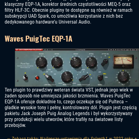
klasyczny EQP-1A, korektor średnich częstotliwości MEQ-5 oraz
filtry HLF-3C. Obecnie pluginy te dostępne są również w ramach
subskrypcji UAD Spark, co umożliwia korzystanie z nich bez
dedykowanego hardware’u Universal Audio.
Waves PuigTec EQP-1A
Ten plugin to prawdziwy weteran świata VST, jednak jego wiek w
żaden sposób nie umniejsza jakości brzmienia. Waves PuigTec
EQP-1A oferuje dokładnie to, czego oczekuje się od Pulteca –
gładkie wysokie tony i pełny, kontrolowany dół. Plugin jest częścią
pakietu Jack Joseph Puig Analog Legends i był wykorzystywany
przy produkcji wielu utworów, które trafiły na światowe listy
przebojów.
— Zobacz także: Najlepsze ustawienia dla Sylenth1 w 2022 roku +