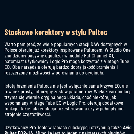
Stockowe korektory w stylu Pultec
Warto pamiętać, że wiele popularnych stacji DAW dostępnych w
Polsce oferuje już korektory inspirowane Pultecem. W Studio One
znajdziemy pasywny equalizer w module Fat Channel XT,
natomiast użytkownicy Logic Pro mogą korzystać z Vintage Tube
EQ. Oba narzędzia oferują bardzo dobrą jakość brzmienia i
rozszerzone możliwości w porównaniu do oryginału.
Istotą brzmienia Pulteca nie jest wyłącznie sama krzywa EQ, ale
również prosty, intuicyjny zestaw parametrów. Większość emulacji
trzyma się wiernie oryginalnego układu, choć niektóre, jak
wspomniany Vintage Tube EQ w Logic Pro, oferują dodatkowe
funkcje, takie jak regulacja przesterowania czy w pełni płynne
strojenie częstotliwości.
Użytkownicy Pro Tools w ramach subskrypcji otrzymują także
Avid
Pultec EQP-1A
. Mimo że jest to jeden z najstarszych pluginów