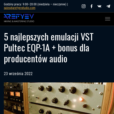
Skip
Godziny pracy: 9:00–20:00 (niedziela – nieczynne) |
sales@arefyevstudio.com
to
content
5 najlepszych emulacji VST
Pultec EQP-1A + bonus dla
producentów audio
23 września 2022