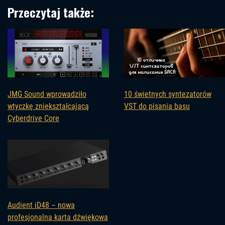
Przeczytaj także:
JMG Sound wprowadziło
10 świetnych syntezatorów
wtyczkę zniekształcającą
VST do pisania basu
Cyberdrive Core
Audient iD48 – nowa
profesjonalna karta dźwiękowa