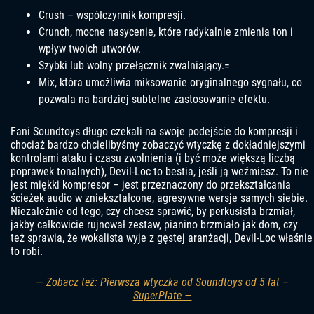
Crush – współczynnik kompresji.
Crunch, mocne nasycenie, które radykalnie zmienia ton i
wpływ twoich utworów.
Szybki lub wolny przełącznik zwalniający.=
Mix, która umożliwia miksowanie oryginalnego sygnału, co
pozwala na bardziej subtelne zastosowanie efektu.
Fani Soundtoys długo czekali na swoje podejście do kompresji i
chociaż bardzo chcielibyśmy zobaczyć wtyczkę z dokładniejszymi
kontrolami ataku i czasu zwolnienia (i być może większą liczbą
poprawek tonalnych), Devil-Loc to bestia, jeśli ją weźmiesz. To nie
jest miękki kompresor – jest przeznaczony do przekształcania
ścieżek audio w zniekształcone, agresywne wersje samych siebie.
Niezależnie od tego, czy chcesz sprawić, by perkusista brzmiał,
jakby całkowicie rujnował zestaw, pianino brzmiało jak dom, czy
też sprawia, że ​​​​wokalista wyje z gęstej aranżacji, Devil-Loc właśnie
to robi.
— Zobacz też: Pierwsza wtyczka od Soundtoys od 5 lat –
SuperPlate —