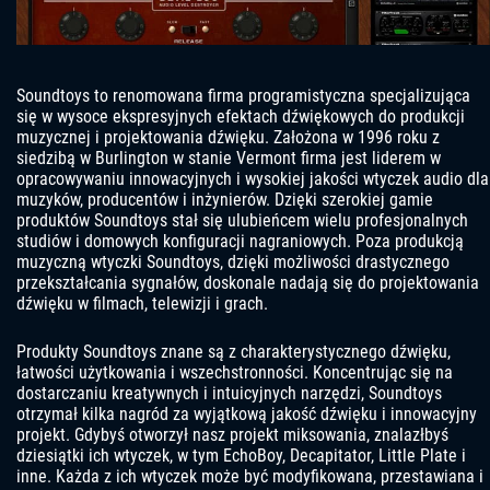
Soundtoys to renomowana firma programistyczna specjalizująca
się w wysoce ekspresyjnych efektach dźwiękowych do produkcji
muzycznej i projektowania dźwięku. Założona w 1996 roku z
siedzibą w Burlington w stanie Vermont firma jest liderem w
opracowywaniu innowacyjnych i wysokiej jakości wtyczek audio dla
muzyków, producentów i inżynierów. Dzięki szerokiej gamie
produktów Soundtoys stał się ulubieńcem wielu profesjonalnych
studiów i domowych konfiguracji nagraniowych. Poza produkcją
muzyczną wtyczki Soundtoys, dzięki możliwości drastycznego
przekształcania sygnałów, doskonale nadają się do projektowania
dźwięku w filmach, telewizji i grach.
Produkty Soundtoys znane są z charakterystycznego dźwięku,
łatwości użytkowania i wszechstronności. Koncentrując się na
dostarczaniu kreatywnych i intuicyjnych narzędzi, Soundtoys
otrzymał kilka nagród za wyjątkową jakość dźwięku i innowacyjny
projekt. Gdybyś otworzył nasz projekt miksowania, znalazłbyś
dziesiątki ich wtyczek, w tym EchoBoy, Decapitator, Little Plate i
inne. Każda z ich wtyczek może być modyfikowana, przestawiana i