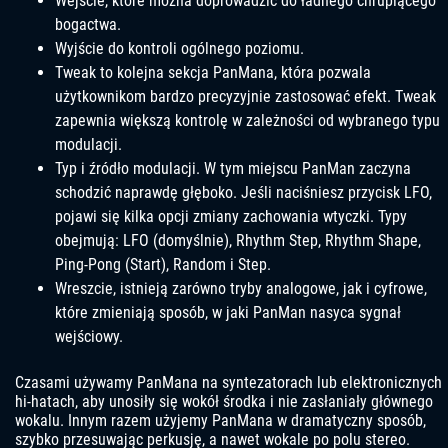
Wejście, które można doprowadzić do ładnego chrupiącego
bogactwa.
Wyjście do kontroli ogólnego poziomu.
Tweak to kolejna sekcja PanMana, która pozwala
użytkownikom bardzo precyzyjnie zastosować efekt. Tweak
zapewnia większą kontrolę w zależności od wybranego typu
modulacji.
Typ i źródło modulacji. W tym miejscu PanMan zaczyna
schodzić naprawdę głęboko. Jeśli naciśniesz przycisk LFO,
pojawi się kilka opcji zmiany zachowania wtyczki. Typy
obejmują: LFO (domyślnie), Rhythm Step, Rhythm Shape,
Ping-Pong (Start), Random i Step.
Wreszcie, istnieją zarówno tryby analogowe, jak i cyfrowe,
które zmieniają sposób, w jaki PanMan nasyca sygnał
wejściowy.
Czasami używamy PanMana na syntezatorach lub elektronicznych
hi-hatach, aby unosiły się wokół środka i nie zasłaniały głównego
wokalu. Innym razem użyjemy PanMana w dramatyczny sposób,
szybko przesuwając perkusję, a nawet wokale po polu stereo.