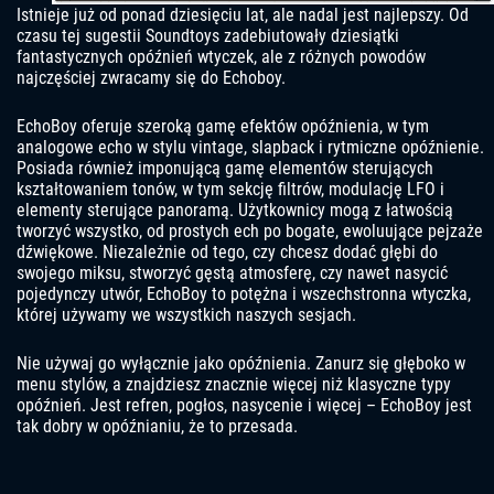
Istnieje już od ponad dziesięciu lat, ale nadal jest najlepszy. Od
czasu tej sugestii Soundtoys zadebiutowały dziesiątki
fantastycznych opóźnień wtyczek, ale z różnych powodów
najczęściej zwracamy się do Echoboy.
EchoBoy oferuje szeroką gamę efektów opóźnienia, w tym
analogowe echo w stylu vintage, slapback i rytmiczne opóźnienie.
Posiada również imponującą gamę elementów sterujących
kształtowaniem tonów, w tym sekcję filtrów, modulację LFO i
elementy sterujące panoramą. Użytkownicy mogą z łatwością
tworzyć wszystko, od prostych ech po bogate, ewoluujące pejzaże
dźwiękowe. Niezależnie od tego, czy chcesz dodać głębi do
swojego miksu, stworzyć gęstą atmosferę, czy nawet nasycić
pojedynczy utwór, EchoBoy to potężna i wszechstronna wtyczka,
której używamy we wszystkich naszych sesjach.
Nie używaj go wyłącznie jako opóźnienia. Zanurz się głęboko w
menu stylów, a znajdziesz znacznie więcej niż klasyczne typy
opóźnień. Jest refren, pogłos, nasycenie i więcej – EchoBoy jest
tak dobry w opóźnianiu, że to przesada.