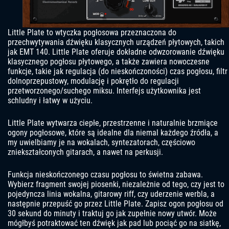
Little Plate to wtyczka pogłosowa przeznaczona do
przechwytywania dźwięku klasycznych urządzeń płytowych, takich
jak EMT 140. Little Plate oferuje dokładne odwzorowanie dźwięku
klasycznego pogłosu płytowego, a także zawiera nowoczesne
funkcje, takie jak regulacja (do nieskończoności) czas pogłosu, filtr
dolnoprzepustowy, modulację i pokrętło do regulacji
przetworzonego/suchego miksu. Interfejs użytkownika jest
schludny i łatwy w użyciu.
Little Plate wytwarza ciepłe, przestrzenne i naturalnie brzmiące
ogony pogłosowe, które są idealne dla niemal każdego źródła, a
my uwielbiamy je na wokalach, syntezatorach, częściowo
zniekształconych gitarach, a nawet na perkusji.
Funkcja nieskończonego czasu pogłosu to świetna zabawa.
Wybierz fragment swojej piosenki, niezależnie od tego, czy jest to
pojedyncza linia wokalna, gitarowy riff, czy uderzenie werbla, a
następnie przepuść go przez Little Plate. Zapisz ogon pogłosu od
30 sekund do minuty i traktuj go jak zupełnie nowy utwór. Może
mógłbyś potraktować ten dźwięk jak pad lub pociąć go na siatkę,