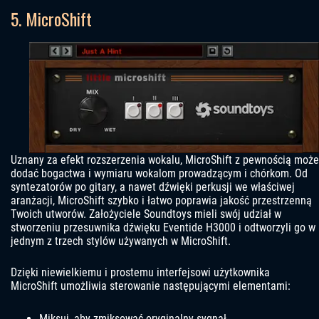
5. MicroShift
Uznany za efekt rozszerzenia wokalu, MicroShift z pewnością może
dodać bogactwa i wymiaru wokalom prowadzącym i chórkom. Od
syntezatorów po gitary, a nawet dźwięki perkusji we właściwej
aranżacji, MicroShift szybko i łatwo poprawia jakość przestrzenną
Twoich utworów. Założyciele Soundtoys mieli swój udział w
stworzeniu przesuwnika dźwięku Eventide H3000 i odtworzyli go w
jednym z trzech stylów używanych w MicroShift.
Dzięki niewielkiemu i prostemu interfejsowi użytkownika
MicroShift umożliwia sterowanie następującymi elementami:
Miksuj, aby zmiksować oryginalny sygnał.