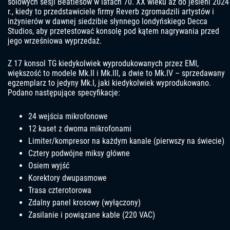
solowych sesji Beatlesów w latach 70. XX wieku aż do jesieni 2024
r., kiedy to przedstawiciele firmy Reverb zgromadzili artystów i
inżynierów w dawnej siedzibie słynnego londyńskiego Decca
Studios, aby przetestować konsolę pod kątem nagrywania przed
jego wrześniowa wyprzedaż.
Z 17 konsol TG kiedykolwiek wyprodukowanych przez EMI,
większość to modele Mk.II i Mk.III, a dwie to Mk.IV – sprzedawany
egzemplarz to jedyny Mk.I, jaki kiedykolwiek wyprodukowano.
Podano następujące specyfikacje:
24 wejścia mikrofonowe
12 kaset z dwoma mikrofonami
Limiter/kompresor na każdym kanale (pierwszy na świecie)
Cztery podwójne miksy główne
Osiem wyjść
Korektory dwupasmowe
Trasa czterotorowa
Zdalny panel krosowy (wyłączony)
Zasilanie i powiązane kable (220 VAC)