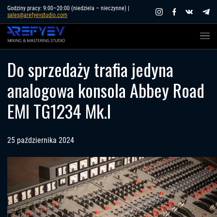
Skip
Godziny pracy: 9:00–20:00 (niedziela – nieczynne) |
sales@arefyevstudio.com
to
content
Do sprzedaży trafia jedyna
analogowa konsola Abbey Road
EMI TG1234 Mk.I
25 października 2024