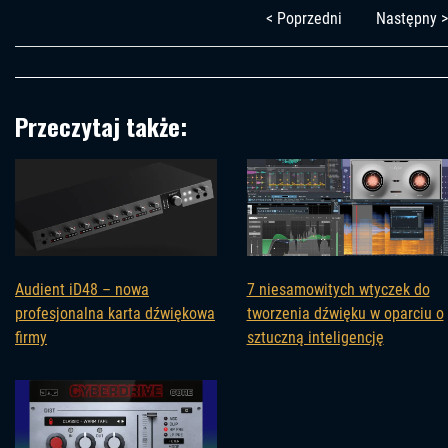
< Poprzedni
Następny >
Przeczytaj także:
Audient iD48 – nowa
7 niesamowitych wtyczek do
profesjonalna karta dźwiękowa
tworzenia dźwięku w oparciu o
firmy
sztuczną inteligencję