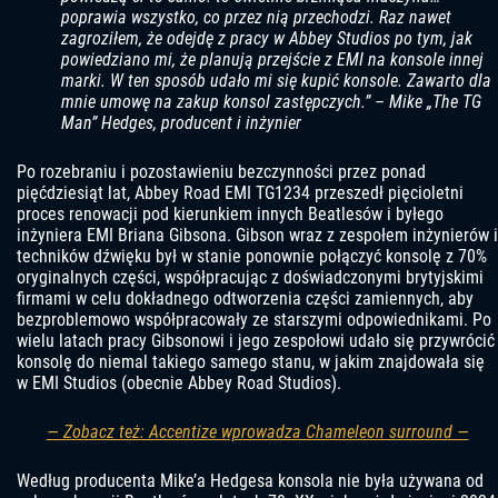
poprawia wszystko, co przez nią przechodzi. Raz nawet
zagroziłem, że odejdę z pracy w Abbey Studios po tym, jak
powiedziano mi, że planują przejście z EMI na konsole innej
marki. W ten sposób udało mi się kupić konsole. Zawarto dla
mnie umowę na zakup konsol zastępczych.” – Mike „The TG
Man” Hedges, producent i inżynier
Po rozebraniu i pozostawieniu bezczynności przez ponad
pięćdziesiąt lat, Abbey Road EMI TG1234 przeszedł pięcioletni
proces renowacji pod kierunkiem innych Beatlesów i byłego
inżyniera EMI Briana Gibsona. Gibson wraz z zespołem inżynierów i
techników dźwięku był w stanie ponownie połączyć konsolę z 70%
oryginalnych części, współpracując z doświadczonymi brytyjskimi
firmami w celu dokładnego odtworzenia części zamiennych, aby
bezproblemowo współpracowały ze starszymi odpowiednikami. Po
wielu latach pracy Gibsonowi i jego zespołowi udało się przywrócić
konsolę do niemal takiego samego stanu, w jakim znajdowała się
w EMI Studios (obecnie Abbey Road Studios).
— Zobacz też: Accentize wprowadza Chameleon surround —
Według producenta Mike’a Hedgesa konsola nie była używana od