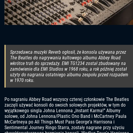
Sprzedawca muzyki Reverb ogłosił, że konsola używana przez
The Beatles do nagrywania kultowego albumu Abbey Road
wkrótce trafi do sprzedaży. EMI TG1234 został zbudowany na
zamówienie dla EMI Studios w 1968 roku, a rok później został
użyty do nagrania ostatniego albumu zespołu przed rozpadem
w 1970 roku.
Po nagraniu Abbey Road wszyscy czterej członkowie The Beatles
zaczęli używać konsoli do swoich solowych projektów, w tym do
wyjątkowego singla Johna Lennona „Instant Karma!” Albumy
solowe, od Johna Lennona/Plastic Ono Band i McCartney Paula
McCartneya po All Things Must Pass George’a Harrisona i
Sentimental Journey Ringo Starra, zostały nagrane przy użyciu