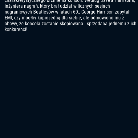
charakterystycznego brzmienia konsoli. Według Dave’a Harrisona,
inżyniera nagrań, który brał udział w licznych sesjach
nagraniowych Beatlesów w latach 60., George Harrison zapytał
EMI, czy mógłby kupić jedną dla siebie, ale odmówiono mu z
obawy, że konsola zostanie skopiowana i sprzedana jednemu z ich
konkurenci!