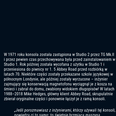
W 1971 roku konsola została zastąpiona w Studio 2 przez TG Mk.II
i przez pewien czas przechowywana była przed zainstalowaniem w
Studio 1. Rok później została wycofana z użytku w Studio 1 i
przeniesiona do piwnicy nr 1. 5 Abbey Road przed rozbiórką w
latach 70. Niektóre części zostały przekazane szkole językowej w
północnym Londynie, ale później zostały wyrzucone – inżynier
zajmujący się konserwacją magnetofonu wyciągnął je z kosza na
śmieci i zabrał do domu, zwabiony widokiem długopisów! W latach
1988–2018 Mike Hedges, główny klient Abbey Road, skrupulatnie
zbierał oryginalne części i ponownie łączył je z ramą konsoli.
„Jeśli porozmawiasz z inżynierami, którzy używali tej konsoli,
powiedzą ci to samo: to świetnie brzmiąca maszyna…